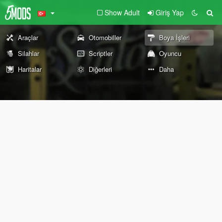
Show Adult
Giriş Yap
Araçlar
Otomobiller
Boya İşleri
Silahlar
Scriptler
Oyuncu
Haritalar
Diğerleri
Daha