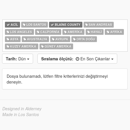
ACIL
LOS SANTOS
BLAINE COUNTY
SAN ANDREAS
LOS ANGELES
CALIFORNIA
AMERIKA
HAYALI
AFRIKA
ASYA
AVUSTRALYA
AVRUPA
ORTA DOĞU
KUZEY AMERIKA
GÜNEY AMERIKA
Tarih:
Dün
Sıralama ölçütü:
En Son Çıkanlar
Dosya bulunamadı, lütfen filtre kriterlerinizi değiştirmeyi
deneyin.
Designed in Alderney
Made in Los Santos