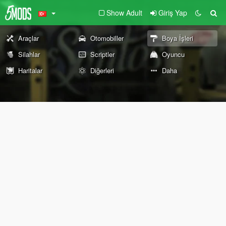
Show Adult
Giriş Yap
Araçlar
Otomobiller
Boya İşleri
Silahlar
Scriptler
Oyuncu
Haritalar
Diğerleri
Daha