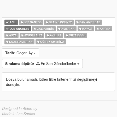
ACIL
LOS SANTOS
BLAINE COUNTY
SAN ANDREAS
LOS ANGELES
CALIFORNIA
AMERIKA
HAYALI
AFRIKA
ASYA
AVUSTRALYA
AVRUPA
ORTA DOĞU
KUZEY AMERIKA
GÜNEY AMERIKA
Tarih:
Geçen Ay
Sıralama ölçütü:
En Son Gönderilenler
Dosya bulunamadı, lütfen filtre kriterlerinizi değiştirmeyi
deneyin.
Designed in Alderney
Made in Los Santos