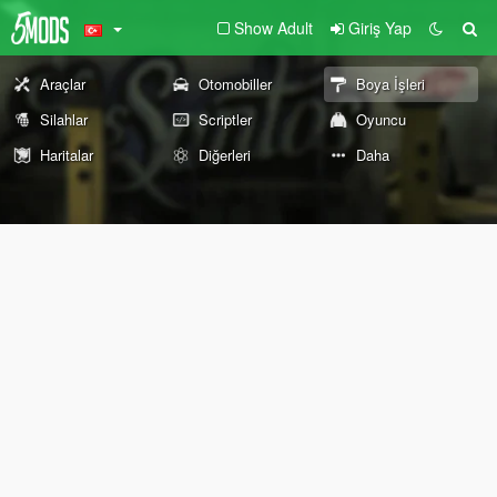
Show Adult
Giriş Yap
Araçlar
Otomobiller
Boya İşleri
Silahlar
Scriptler
Oyuncu
Haritalar
Diğerleri
Daha