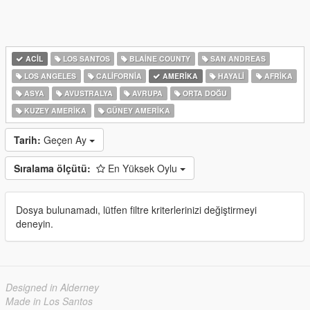
ACIL
LOS SANTOS
BLAINE COUNTY
SAN ANDREAS
LOS ANGELES
CALIFORNIA
AMERIKA
HAYALI
AFRIKA
ASYA
AVUSTRALYA
AVRUPA
ORTA DOĞU
KUZEY AMERIKA
GÜNEY AMERIKA
Tarih:
Geçen Ay
Sıralama ölçütü:
En Yüksek Oylu
Dosya bulunamadı, lütfen filtre kriterlerinizi değiştirmeyi
deneyin.
Designed in Alderney
Made in Los Santos