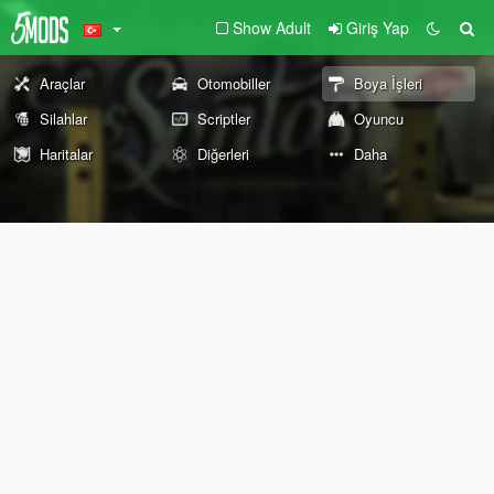
Show Adult
Giriş Yap
Araçlar
Otomobiller
Boya İşleri
Silahlar
Scriptler
Oyuncu
Haritalar
Diğerleri
Daha