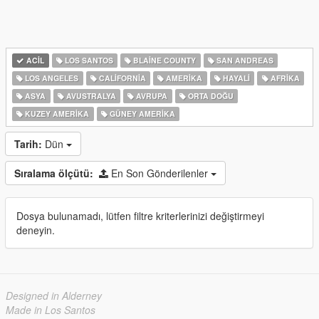
ACIL
LOS SANTOS
BLAINE COUNTY
SAN ANDREAS
LOS ANGELES
CALIFORNIA
AMERIKA
HAYALI
AFRIKA
ASYA
AVUSTRALYA
AVRUPA
ORTA DOĞU
KUZEY AMERIKA
GÜNEY AMERIKA
Tarih:
Dün
Sıralama ölçütü:
En Son Gönderilenler
Dosya bulunamadı, lütfen filtre kriterlerinizi değiştirmeyi
deneyin.
Designed in Alderney
Made in Los Santos