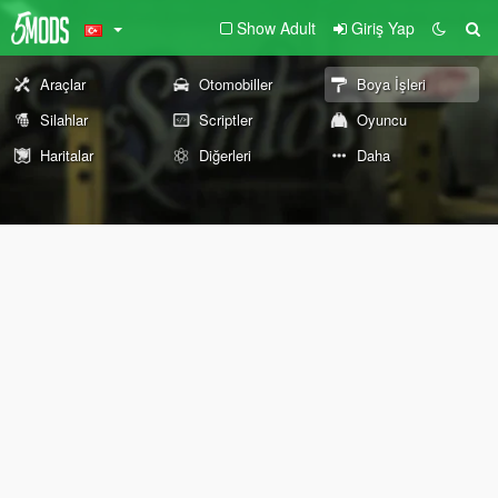
Show Adult
Giriş Yap
Araçlar
Otomobiller
Boya İşleri
Silahlar
Scriptler
Oyuncu
Haritalar
Diğerleri
Daha