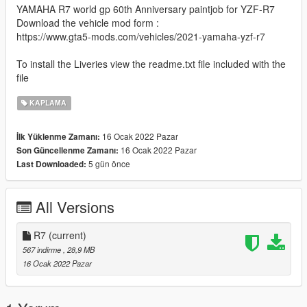
YAMAHA R7 world gp 60th Anniversary paintjob for YZF-R7
Download the vehicle mod form :
https://www.gta5-mods.com/vehicles/2021-yamaha-yzf-r7
To install the Liveries view the readme.txt file included with the
file
KAPLAMA
16 Ocak 2022 Pazar
İlk Yüklenme Zamanı:
16 Ocak 2022 Pazar
Son Güncellenme Zamanı:
5 gün önce
Last Downloaded:
All Versions
R7
(current)
567 indirme
, 28,9 MB
16 Ocak 2022 Pazar