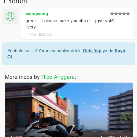
1 Yorum
wangwang
great！！please make yamaha r1 （gytr vr46）
livery！
14 Mart 2023 Salı
Sohbete katılın! Yorum yapabilmek için
Giriş Yap
ya da
Kayıt
Ol
.
More mods by
Rico Anggara
: