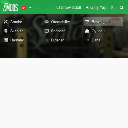
Show Adult
Giriş Yap
Araçlar
Otomobiller
Boya İşleri
Silahlar
Scriptler
Oyuncu
Haritalar
Diğerleri
Daha