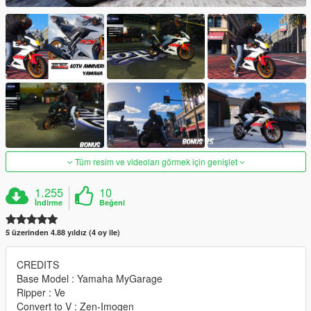
Tüm resim ve videoları görmek için genişlet
1.255
10
İndirme
Beğeni
5 üzerinden 4.88 yıldız (4 oy ile)
CREDITS
Base Model : Yamaha MyGarage
Ripper : Ve
Convert to V : Zen-Imogen