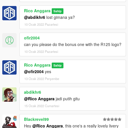
Rico Anggara
Sahip
@abdikhr6
lost gimana ya?
10 Ocak 2022 Pazartesi
ofir2004
can you please do the bonus one with the R125 logo?
10 Ocak 2022 Pazartesi
Rico Anggara
Sahip
@ofir2004
yes
13 Ocak 2022 Perşembe
abdikhr6
@Rico Anggara
jadi putih gitu
15 Ocak 2022 Cumartesi
Blackrevel99
Hey
@Rico Anggara
, this one's a really lovely livery