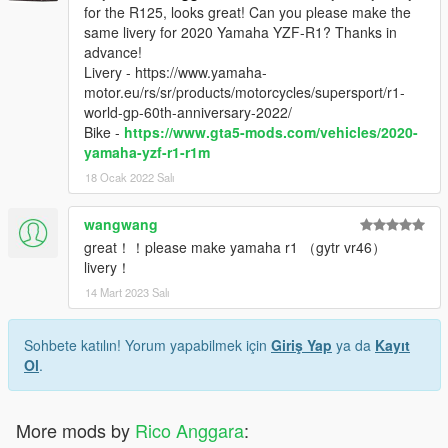
for the R125, looks great! Can you please make the
same livery for 2020 Yamaha YZF-R1? Thanks in
advance!
Livery - https://www.yamaha-
motor.eu/rs/sr/products/motorcycles/supersport/r1-
world-gp-60th-anniversary-2022/
Bike -
https://www.gta5-mods.com/vehicles/2020-
yamaha-yzf-r1-r1m
18 Ocak 2022 Salı
wangwang
great！！please make yamaha r1 （gytr vr46）
livery！
14 Mart 2023 Salı
Sohbete katılın! Yorum yapabilmek için
Giriş Yap
ya da
Kayıt
Ol
.
More mods by
Rico Anggara
: