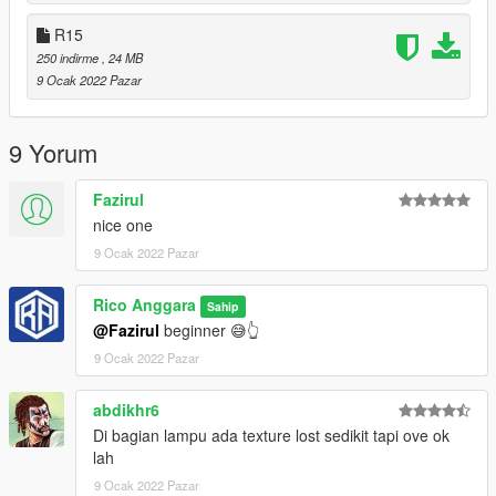
R15
250 indirme
, 24 MB
9 Ocak 2022 Pazar
9 Yorum
Fazirul
nice one
9 Ocak 2022 Pazar
Rico Anggara
Sahip
@Fazirul
beginner 😅👆
9 Ocak 2022 Pazar
abdikhr6
Di bagian lampu ada texture lost sedikit tapi ove ok
lah
9 Ocak 2022 Pazar