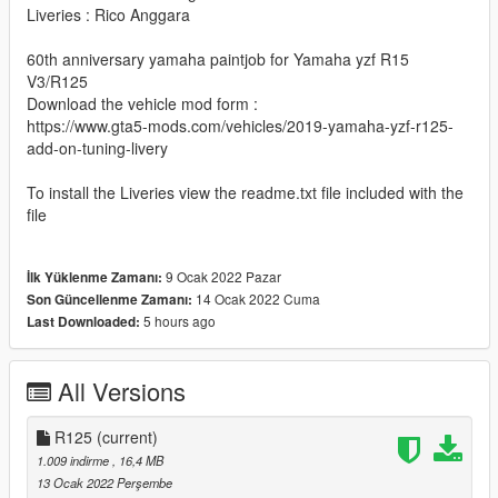
Liveries : Rico Anggara
60th anniversary yamaha paintjob for Yamaha yzf R15
V3/R125
Download the vehicle mod form :
https://www.gta5-mods.com/vehicles/2019-yamaha-yzf-r125-
add-on-tuning-livery
To install the Liveries view the readme.txt file included with the
file
9 Ocak 2022 Pazar
İlk Yüklenme Zamanı:
14 Ocak 2022 Cuma
Son Güncellenme Zamanı:
5 hours ago
Last Downloaded:
All Versions
R125
(current)
1.009 indirme
, 16,4 MB
13 Ocak 2022 Perşembe