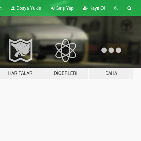
t
Dosya Yükle
Giriş Yap
Kayıt Ol
HARITALAR
DIĞERLERI
DAHA