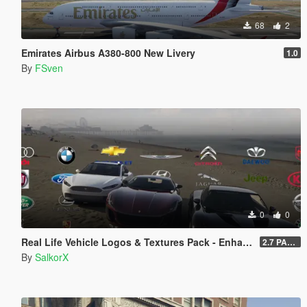
68
2
Emirates Airbus A380-800 New Livery
1.0
By
FSven
0
0
Real Life Vehicle Logos & Textures Pack - Enhanced
2.7 PART 4
By
SalkorX