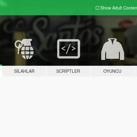
Show Adult
Conten
SILAHLAR
SCRIPTLER
OYUNCU