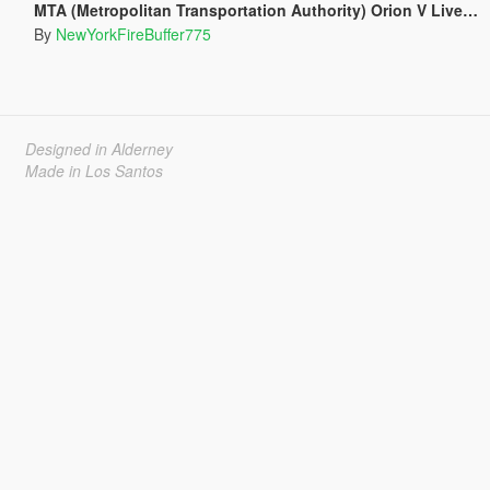
MTA (Metropolitan Transportation Authority) Orion V Livery Pack
By
NewYorkFireBuffer775
Designed in Alderney
Made in Los Santos