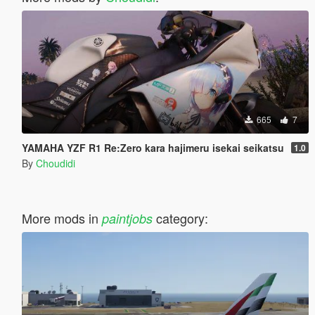
665
7
YAMAHA YZF R1 Re:Zero kara hajimeru isekai seikatsu
1.0
By
Choudidi
More mods in
category:
paintjobs