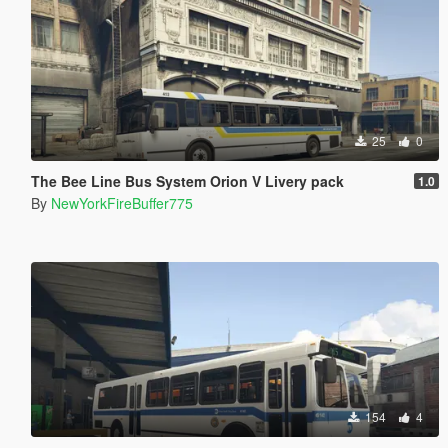
25
0
The Bee Line Bus System Orion V Livery pack
1.0
By
NewYorkFireBuffer775
154
4