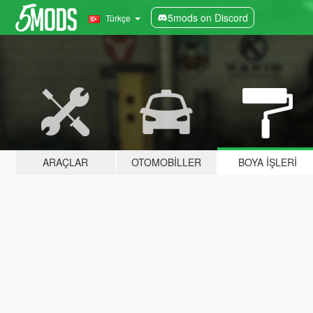
5mods on Discord
Türkçe
ARAÇLAR
OTOMOBILLER
BOYA İŞLERI