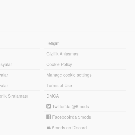
İletişim
Gizlilik Anlaşması
syalar
Cookie Policy
yalar
Manage cookie settings
alar
Terms of Use
lik Sıralaması
DMCA
Twitter'da @5mods
Facebook'da 5mods
5mods on Discord