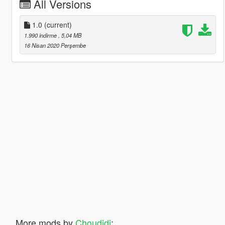
All Versions
1.0
(current)
1.990 indirme
, 5,04 MB
16 Nisan 2020 Perşembe
More mods by
Choudidi
: