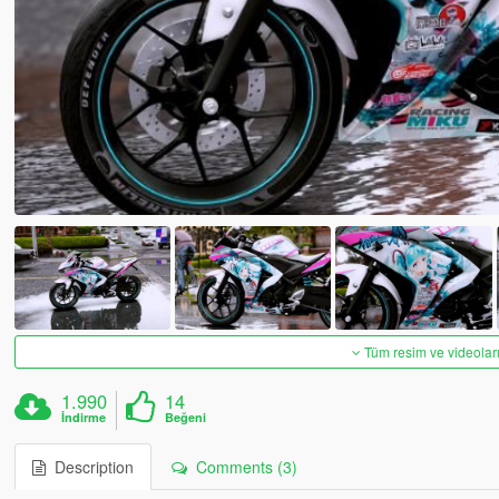
Tüm resim ve videoları
1.990
14
İndirme
Beğeni
Description
Comments (3)