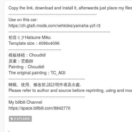
Copy the link, download and install it, afterwards just place my files
------------------------------------------------------------
Use on this car:
https://zh.gta5-mods.com/vehicles/yamaha-yzf-r3
---------------------------------------------------------------------
初音ミクHatsune Miku
Template size：4096x4096
------------------------------------
模板移植：Choudidi
原畫：雲藝師
Painting：Choudidi
The original painting：TC_AGI
----------------------------------------------------
轉載、使用、修改前,請註明作者及出處.
Please refer to author and source before reprinting, using and mod
----------------------------------------------------
My bilibili Channel
https://space.bilibili.com/8842770
KAPLAMA