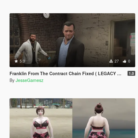
5.0
27
0
Franklin From The Contract Chain Fixed ( LEGACY ONLY )
1.0
By
JesseGamesz