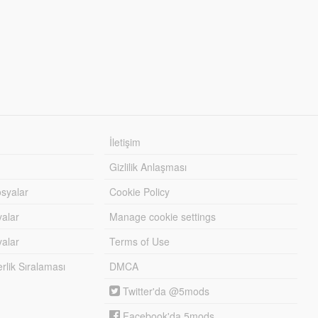
İletişim
Gizlilik Anlaşması
syalar
Cookie Policy
yalar
Manage cookie settings
alar
Terms of Use
lik Sıralaması
DMCA
Twitter'da @5mods
Facebook'da 5mods