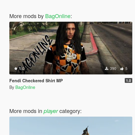
More mods by
BagOnline
:
5.0
390
5
Fendi Checkered Shirt MP
1.0
By
BagOnline
More mods in
category:
player