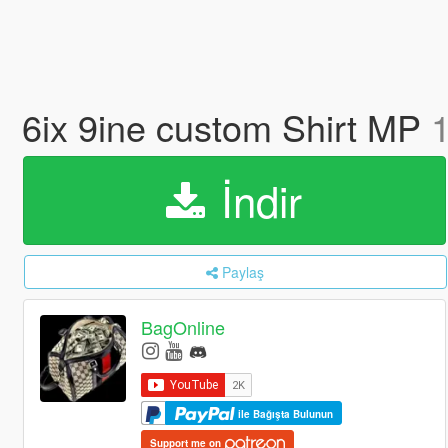
6ix 9ine custom Shirt MP
1
İndir
Paylaş
BagOnline
ile Bağışta Bulunun
Support me on