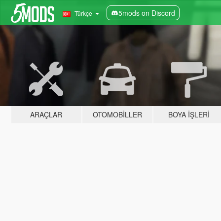
5mods on Discord
Türkçe
ARAÇLAR
OTOMOBILLER
BOYA İŞLERI