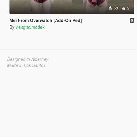
53
2
Mei From Overwatch [Add-On Ped]
0
By
visitgta5modex
Designed in Alderney
Made in Los Santos