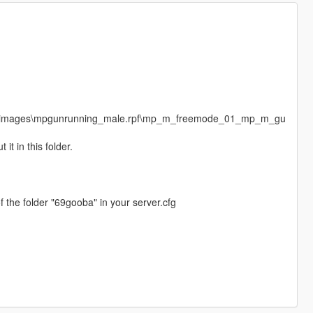
s\cdimages\mpgunrunning_male.rpf\mp_m_freemode_01_mp_m_gu
t in this folder.
 the folder "69gooba" in your server.cfg