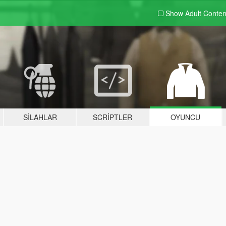
Show Adult
Conten
SILAHLAR
SCRIPTLER
OYUNCU