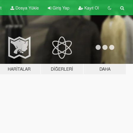
t
Dosya Yükle
Giriş Yap
Kayıt Ol
HARITALAR
DIĞERLERI
DAHA