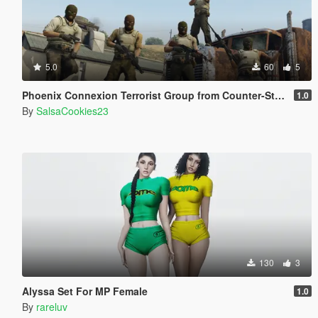
5.0
60
5
Phoenix Connexion Terrorist Group from Counter-Strike: Global Offensive (Shattered Web + Broken Fang skins included)
1.0
By
SalsaCookies23
130
3
Alyssa Set For MP Female
1.0
By
rareluv