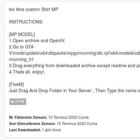
6ix 9ine custom Shirt MP
INSTRUCTIONS:
[MP MODEL]
1.Open archive and OpenIV,
2.Go to GTA
V\mods\update\x64\dlcpacks\mpgunrunning\dlc.rpf\x64\model
nrunning_01
3.Drag everything from downloaded archive except readme and put i
4.Thats all, enjoy!.
[FiveM]
Just Drag And Drop Folder in Your Server , Then Type the name of
GIYIM
10 Temmuz 2020 Cuma
İlk Yüklenme Zamanı:
10 Temmuz 2020 Cuma
Son Güncellenme Zamanı:
1 gün önce
Last Downloaded: