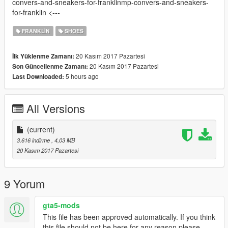
convers-and-sneakers-for-franklinmp-convers-and-sneakers-
for-franklin <---
FRANKLIN
SHOES
20 Kasım 2017 Pazartesi
İlk Yüklenme Zamanı:
20 Kasım 2017 Pazartesi
Son Güncellenme Zamanı:
5 hours ago
Last Downloaded:
All Versions
(current)
3.616 indirme
, 4,03 MB
20 Kasım 2017 Pazartesi
9 Yorum
gta5-mods
This file has been approved automatically. If you think
this file should not be here for any reason please