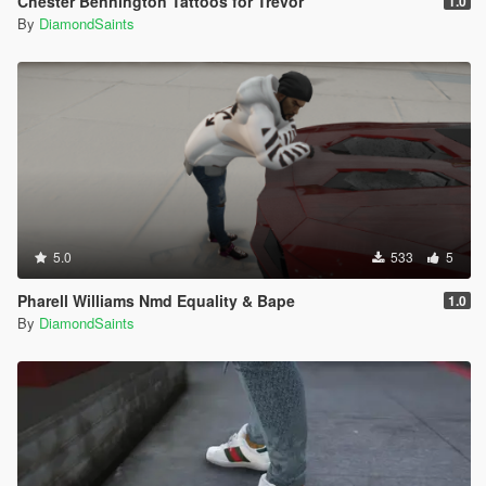
Chester Bennington Tattoos for Trevor
1.0
By
DiamondSaints
5.0
533
5
Pharell Williams Nmd Equality & Bape
1.0
By
DiamondSaints