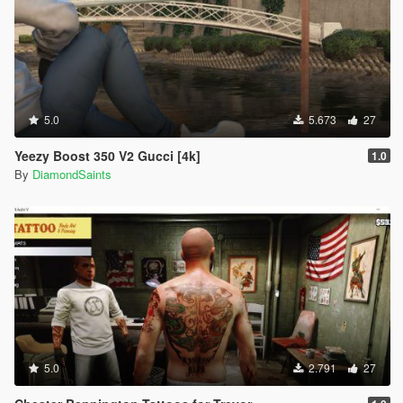
5.0
5.673
27
Yeezy Boost 350 V2 Gucci [4k]
1.0
By
DiamondSaints
5.0
2.791
27