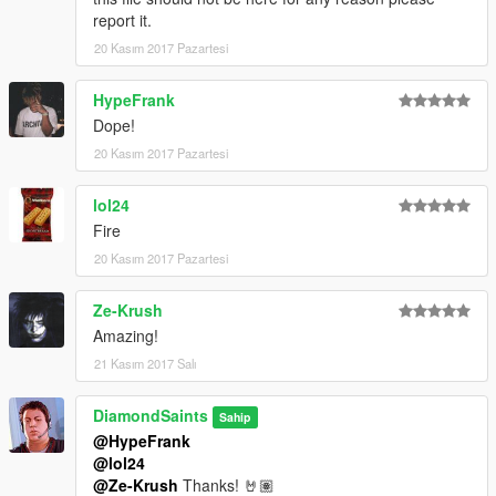
report it.
20 Kasım 2017 Pazartesi
HypeFrank
Dope!
20 Kasım 2017 Pazartesi
lol24
Fire
20 Kasım 2017 Pazartesi
Ze-Krush
Amazing!
21 Kasım 2017 Salı
DiamondSaints
Sahip
@HypeFrank
@lol24
@Ze-Krush
Thanks! 🤘🏽