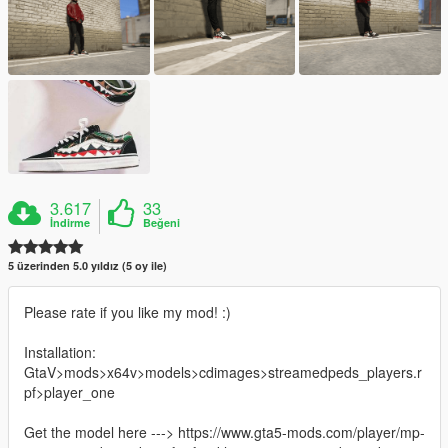
3.617
33
İndirme
Beğeni
5 üzerinden 5.0 yıldız (5 oy ile)
Please rate if you like my mod! :)
Installation:
GtaV>mods>x64v>models>cdimages>streamedpeds_players.r
pf>player_one
Get the model here ---> https://www.gta5-mods.com/player/mp-