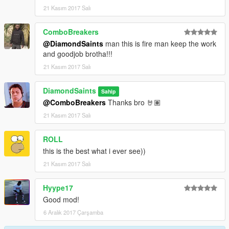
21 Kasım 2017 Salı
ComboBreakers
@DiamondSaints
man this is fire man keep the work
and goodjob brotha!!!
21 Kasım 2017 Salı
DiamondSaints
Sahip
@ComboBreakers
Thanks bro 🤘🏽
21 Kasım 2017 Salı
ROLL
this is the best what i ever see))
21 Kasım 2017 Salı
Hyype17
Good mod!
6 Aralık 2017 Çarşamba