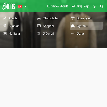
Show Adult
Giriş Yap
Araçlar
Otomobiller
Boya İşleri
Silahlar
Scriptler
Oyuncu
Haritalar
Diğerleri
Daha