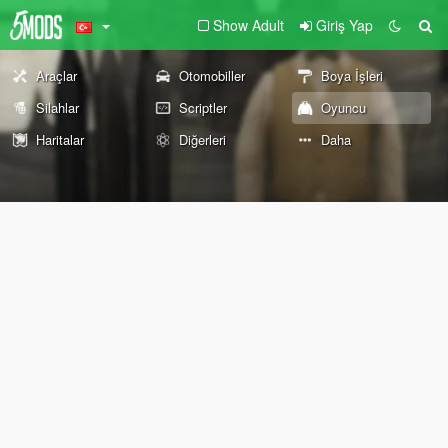
Show Adult
Giriş Yap
Araçlar
Otomobiller
Boya İşleri
Silahlar
Scriptler
Oyuncu
Haritalar
Diğerleri
Daha