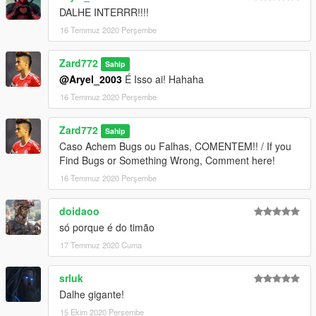
DALHE INTERRR!!!!
16 Temmuz 2020 Perşembe
Zard772
Sahip
@Aryel_2003
É Isso ai! Hahaha
16 Temmuz 2020 Perşembe
Zard772
Sahip
Caso Achem Bugs ou Falhas, COMENTEM!! / If you
Find Bugs or Something Wrong, Comment here!
16 Temmuz 2020 Perşembe
doidaoo
só porque é do timão
17 Temmuz 2020 Cuma
srluk
Dalhe gigante!
15 Ekim 2020 Perşembe