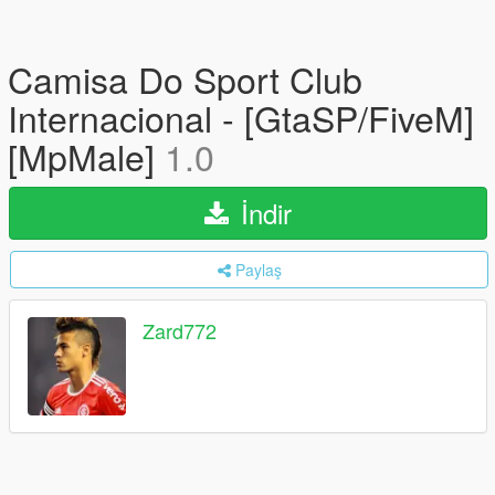
Camisa Do Sport Club
Internacional - [GtaSP/FiveM]
[MpMale]
1.0
İndir
Paylaş
Zard772