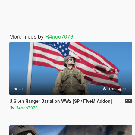
More mods by
R4noo7076
:
5.0
970
26
U.S 5th Ranger Battalion WW2 [SP / FiveM Addon]
1.1
By
R4noo7076