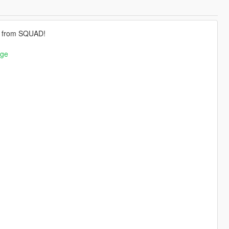
e from SQUAD!
nge