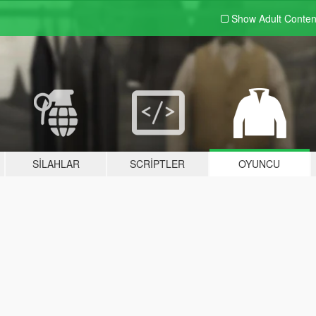
Show Adult
Conten
SILAHLAR
SCRIPTLER
OYUNCU