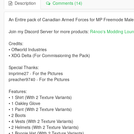
Description
Comments (14)
An Entire pack of Canadian Armed Forces for MP Freemode Mal
Join my Discord Server for more products:
R4noo's Modding Lou
Credits:
• Offworld Industries
• XDG Delta (For Commissioning the Pack)
Special Thanks:
imprime27 - For the Pictures
preacher9740 - For the Pictures
Features:
• 1 Shirt (With 2 Texture Variants)
• 1 Oakley Glove
• 1 Pant (With 2 Texture Variants)
• 2 Boots
• 4 Vests (With 2 Texture Variants)
• 2 Helmets (With 2 Texture Variants)
• 1 Boonie Hat (With 2 Texture Variants)