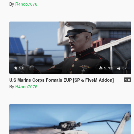
By
R4noo7076
5.0
5.783
57
U.S Marine Corps Formals EUP [SP & FiveM Addon]
1.0
By
R4noo7076