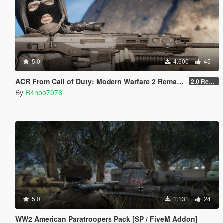
5.0
4.600
45
ACR From Call of Duty: Modern Warfare 2 Remastered
2.0 Rework [SinglePlayer]
By
R4noo7076
5.0
1.131
24
WW2 American Paratroopers Pack [SP / FiveM Addon]