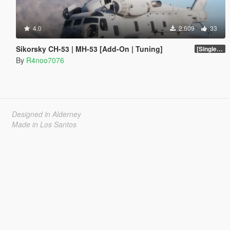
4.0
2.609
33
Sikorsky CH-53 | MH-53 [Add-On | Tuning]
[SinglePlayer Addon 1.0]
By
R4noo7076
Designed in Alderney
Made in Los Santos