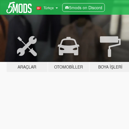
5mods on Discord
Türkçe
ARAÇLAR
OTOMOBILLER
BOYA İŞLERI