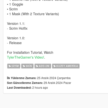
• 1 Goggle
• Scrim
• 1 Mask (With 2 Texture Variants)
Version 1.1:
- Scrim Hotfix
Version 1.0:
- Release
For Installation Tutorial, Watch
TylerTheGamer's Video!
.
GIYIM
SKIN
ADD-ON
KUZEY AMERIKA
25 Aralık 2024 Çarşamba
İlk Yüklenme Zamanı:
29 Aralık 2024 Pazar
Son Güncellenme Zamanı:
2 hours ago
Last Downloaded: