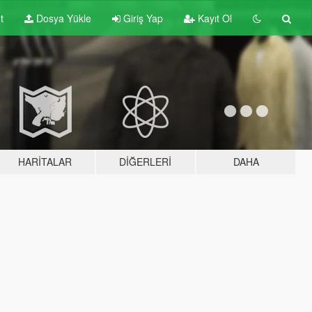
t
Dosya Yükle
Giriş Yap
Kayıt Ol
HARITALAR
DIĞERLERI
DAHA