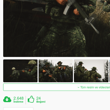
Tüm resim ve videoları
2.648
24
İndirme
Beğeni