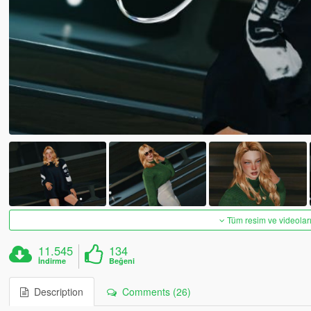
Tüm resim ve videoları
11.545
134
İndirme
Beğeni
Description
Comments (26)