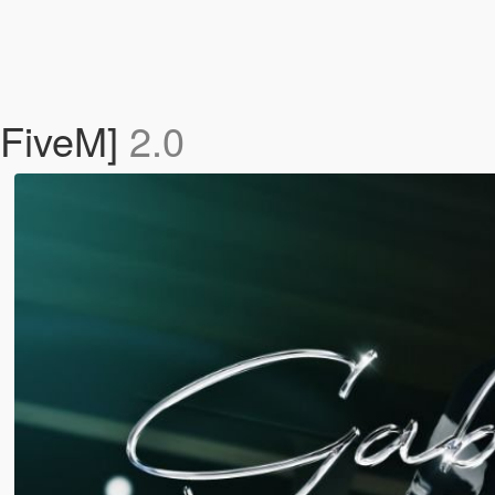
 FiveM]
2.0