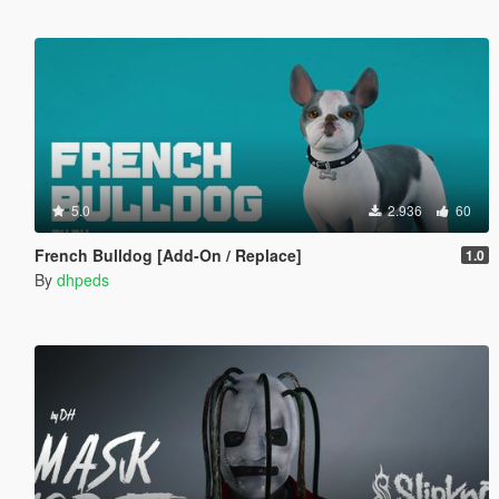
5.0
2.936
60
French Bulldog [Add-On / Replace]
1.0
By
dhpeds