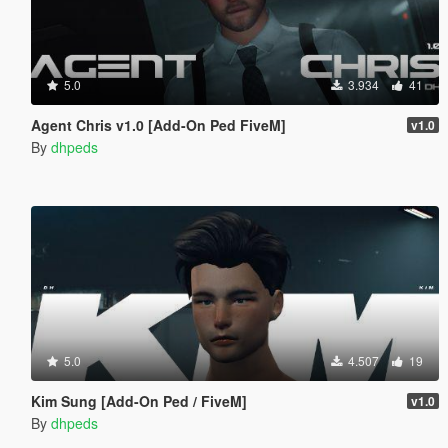
5.0
3.934
41
Agent Chris v1.0 [Add-On Ped FiveM]
v1.0
By
dhpeds
5.0
4.507
19
Kim Sung [Add-On Ped / FiveM]
v1.0
By
dhpeds