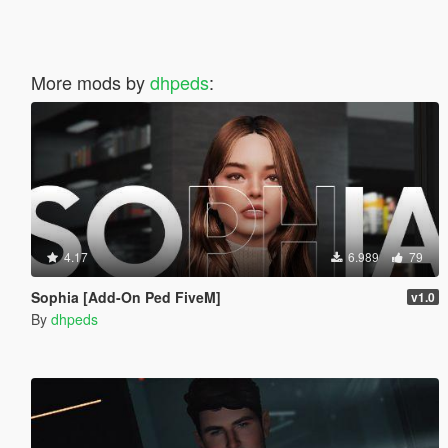
More mods by
dhpeds
:
4.17
6.989
79
Sophia [Add-On Ped FiveM]
v1.0
By
dhpeds