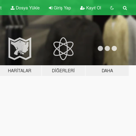
t
Dosya Yükle
Giriş Yap
Kayıt Ol
HARITALAR
DIĞERLERI
DAHA