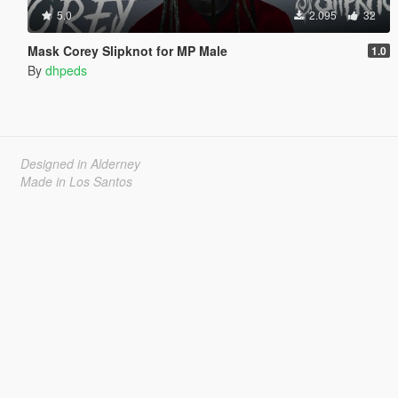
5.0
2.095
32
Mask Corey Slipknot for MP Male
1.0
By
dhpeds
Designed in Alderney
Made in Los Santos