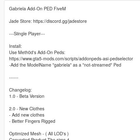
Gabriela Add-On PED FiveM
Jade Store: https://discord.gg/jadestore
---Siingle Player---
Install:
Use Meth0d's Add-On Peds:
https://www.gta5-mods.com/scripts/addonpeds-asi-pedselector
-Add the ModelName "gabriela" as a "not-streamed" Ped
------
Changelog:
1.0 - Beta Version
2.0 - New Clothes
- Add new clothes
- Better Fingers Rigged
Optimized Mesh - ( All LOD's )
Converted Product The sims 4