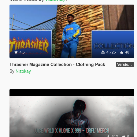
4.5
4.725
48
Thrasher Magazine Collection - Clothing Pack
Version 1.0
By
Nizokay
613
9