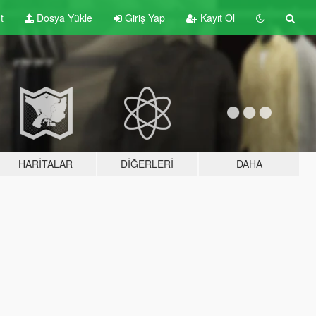
t
Dosya Yükle
Giriş Yap
Kayıt Ol
HARITALAR
DIĞERLERI
DAHA