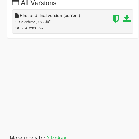
All Versions
First and final version
(current)
1.905 indirme
, 16,7 MB
19 Ocak 2021 Salı
More mods by
Nizokay
: