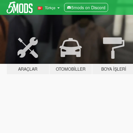
5mods on Discord
Türkçe
ARAÇLAR
OTOMOBILLER
BOYA İŞLERI