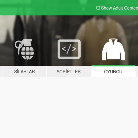
Show Adult
Conten
SILAHLAR
SCRIPTLER
OYUNCU