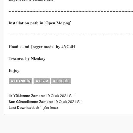
-----------------------------------------------------------------------------------
𝐈𝐧𝐬𝐭𝐚𝐥𝐥𝐚𝐭𝐢𝐨𝐧 𝐩𝐚𝐭𝐡 𝐢𝐧 '𝐎𝐩𝐞𝐧 𝐌𝐞.𝐩𝐧𝐠'
-----------------------------------------------------------------------------------
𝐇𝐨𝐨𝐝𝐢𝐞 𝐚𝐧𝐝 𝐉𝐨𝐠𝐠𝐞𝐫 𝐦𝐨𝐝𝐞𝐥 𝐛𝐲 𝟒𝐍𝐆𝟒𝐇
𝐓𝐞𝐱𝐭𝐮𝐫𝐞𝐬 𝐛𝐲 𝐍𝐢𝐳𝐨𝐤𝐚𝐲
𝐄𝐧𝐣𝐨𝐲.
FRANKLIN
GIYIM
HOODIE
19 Ocak 2021 Salı
İlk Yüklenme Zamanı:
19 Ocak 2021 Salı
Son Güncellenme Zamanı:
1 gün önce
Last Downloaded: