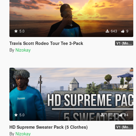
5.0
643
9
Travis Scott Rodeo Tour Tee 3-Pack
V1 (More items soon)
By
Nizokay
5.0
1.912
24
HD Supreme Sweater Pack (5 Clothes)
V1 (More items soon)
By
Nizokay