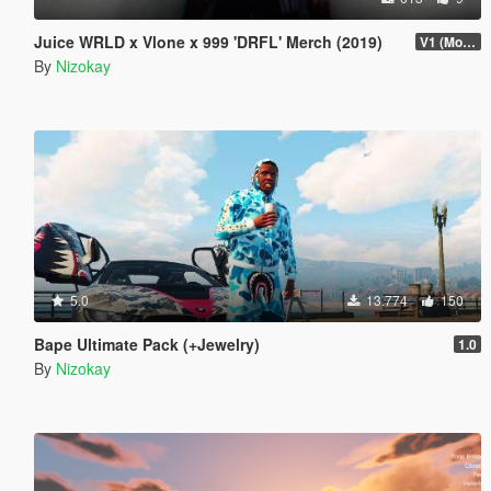
Juice WRLD x Vlone x 999 'DRFL' Merch (2019)
V1 (More items if asked)
By
Nizokay
5.0
13.774
150
Bape Ultimate Pack (+Jewelry)
1.0
By
Nizokay