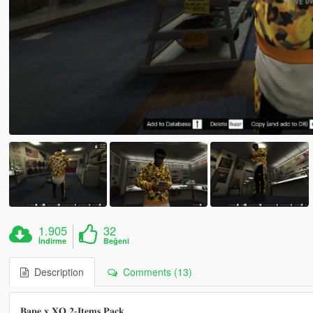
1.905
32
İndirme
Beğeni
Description
Comments (13)
𝐁𝐚𝐩𝐞 𝐱 𝐗𝐎 𝟐-𝐈𝐭𝐞𝐦𝐬 𝐏𝐚𝐜𝐤