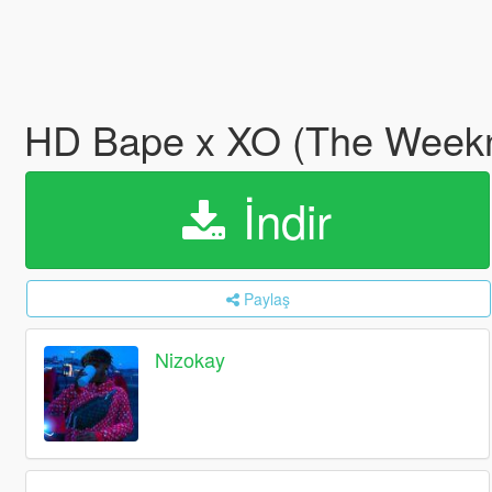
HD Bape x XO (The Week
İndir
Paylaş
Nizokay