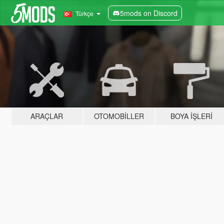
5mods on Discord
Türkçe
ARAÇLAR
OTOMOBILLER
BOYA İŞLERI