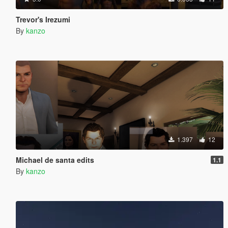
Trevor's Irezumi
By
kanzo
1.397
12
Michael de santa edits
1.1
By
kanzo