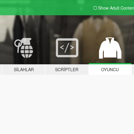
Show Adult
Conten
SILAHLAR
SCRIPTLER
OYUNCU