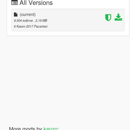
All Versions
(current)
8.504 indirme
, 2,19 MB
6 Kasım 2017 Pazartesi
More mods by
kanzo
: