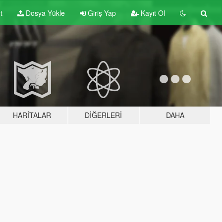
t
Dosya Yükle
Giriş Yap
Kayıt Ol
HARITALAR
DIĞERLERI
DAHA