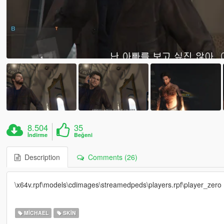
8.504
35
İndirme
Beğeni
Description
Comments (26)
\x64v.rpf\models\cdimages\streamedpeds\players.rpf\player_zero
MICHAEL
SKIN