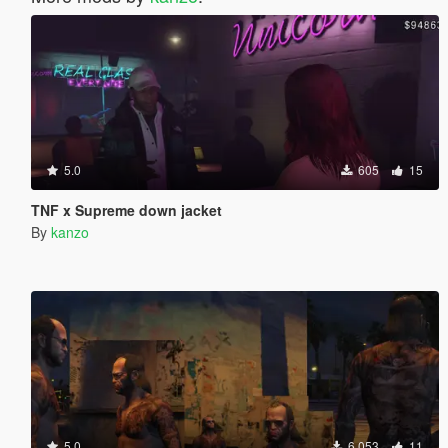
5.0
605
15
TNF x Supreme down jacket
By
kanzo
5.0
6.053
11