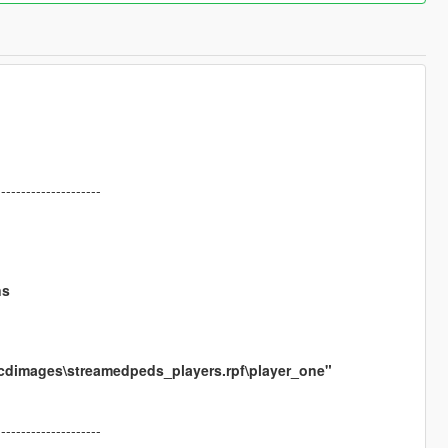
---------------------
ns
\cdimages\streamedpeds_players.rpf\player_one"
---------------------