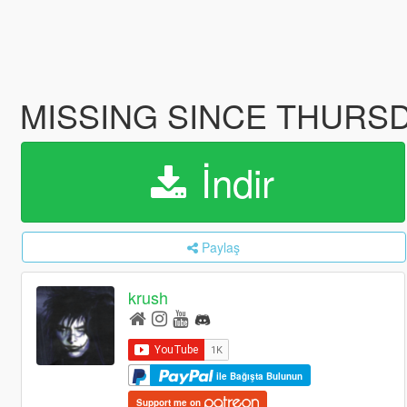
MISSING SINCE THURS
İndir
Paylaş
krush
ile Bağışta Bulunun
Support me on