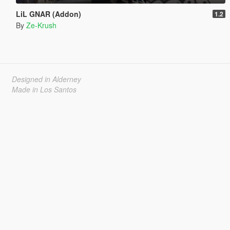
LiL GNAR (Addon)
1.2
By
Ze-Krush
Designed in Alderney
Made in Los Santos