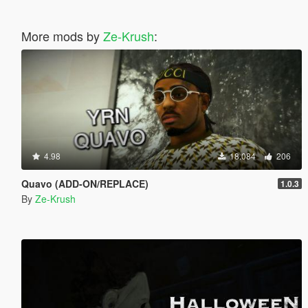
More mods by
Ze-Krush
:
4.98
18.084
206
Quavo (ADD-ON/REPLACE)
1.0.3
By
Ze-Krush