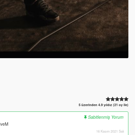
5 üzerinden 4.9 yıldız (21 oy ile)
Sabitlenmiş Yorum
FiveM
16 Kasım 2021 Salı