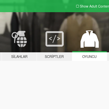
Show Adult
Conten
SILAHLAR
SCRIPTLER
OYUNCU