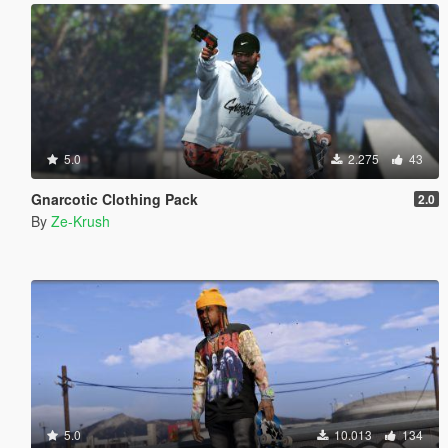
5.0
2.275
43
Gnarcotic Clothing Pack
2.0
By
Ze-Krush
5.0
10.013
134