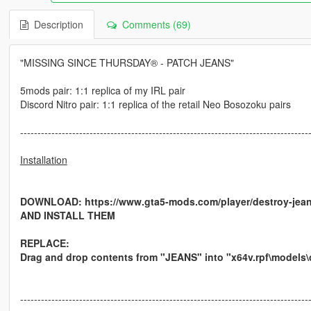
Description
Comments (69)
"MISSING SINCE THURSDAY® - PATCH JEANS"
5mods pair: 1:1 replica of my IRL pair
Discord Nitro pair: 1:1 replica of the retail Neo Bosozoku pairs
-----------------------------------------------------------------------------------
Installation
DOWNLOAD: https://www.gta5-mods.com/player/destroy-jea
AND INSTALL THEM
REPLACE:
Drag and drop contents from "JEANS" into "x64v.rpf\models
-----------------------------------------------------------------------------------