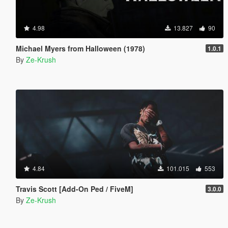
4.98
13.827
90
Michael Myers from Halloween (1978)
1.0.1
By
Ze-Krush
4.84
101.015
553
Travis Scott [Add-On Ped / FiveM]
3.0.0
By
Ze-Krush