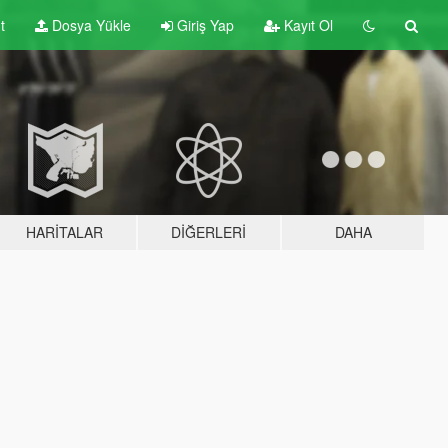
t
Dosya Yükle
Giriş Yap
Kayıt Ol
HARITALAR
DIĞERLERI
DAHA