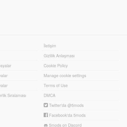
İletişim
Gizlilik Anlaşması
syalar
Cookie Policy
yalar
Manage cookie settings
alar
Terms of Use
lik Sıralaması
DMCA
Twitter'da @5mods
Facebook'da 5mods
5mods on Discord