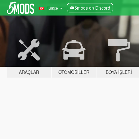
5mods on Discord
Türkçe
ARAÇLAR
OTOMOBILLER
BOYA İŞLERI