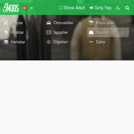
Show Adult
Giriş Yap
Araçlar
Otomobiller
Boya İşleri
Silahlar
Scriptler
Oyuncu
Haritalar
Diğerleri
Daha