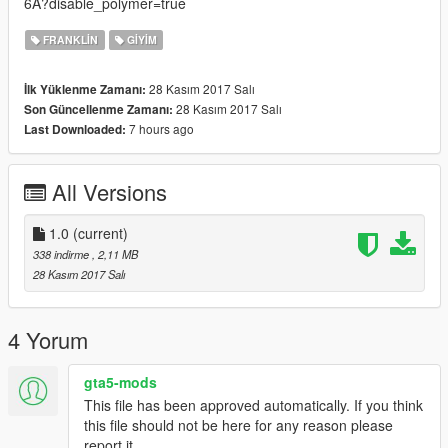
6A?disable_polymer=true
FRANKLIN
GIYIM
28 Kasım 2017 Salı
İlk Yüklenme Zamanı:
28 Kasım 2017 Salı
Son Güncellenme Zamanı:
7 hours ago
Last Downloaded:
All Versions
1.0
(current)
338 indirme
, 2,11 MB
28 Kasım 2017 Salı
4 Yorum
gta5-mods
This file has been approved automatically. If you think
this file should not be here for any reason please
report it.