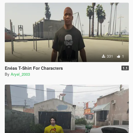
331
1
Enéas T-Shirt For Characters
1.1
By
Aryel_2003