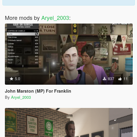
More mods by
Aryel_2003
:
5.0
837
11
John Marston (MP) For Franklin
By
Aryel_2003