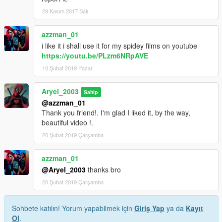
28 Kasım 2017 Salı
azzman_01
i like it i shall use it for my spidey films on youtube
https://youtu.be/PLzm6NRpAVE
10 Şubat 2019 Pazar
Aryel_2003
Sahip
@azzman_01
Thank you friend!. I'm glad I liked it, by the way,
beautiful video !.
20 Şubat 2019 Çarşamba
azzman_01
@Aryel_2003
thanks bro
20 Şubat 2019 Çarşamba
Sohbete katılın! Yorum yapabilmek için
Giriş Yap
ya da
Kayıt
Ol
.