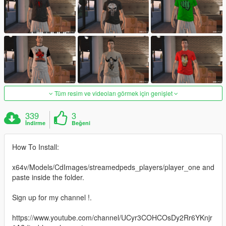
Tüm resim ve videoları görmek için genişlet
339
3
İndirme
Beğeni
How To Install:
x64v/Models/CdImages/streamedpeds_players/player_one and
paste inside the folder.
Sign up for my channel !.
https://www.youtube.com/channel/UCyr3COHCOsDy2Rr6YKnjr