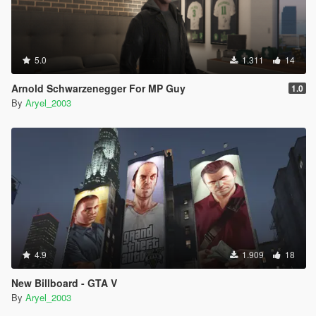
5.0
1.311
14
Arnold Schwarzenegger For MP Guy
1.0
By
Aryel_2003
4.9
1.909
18
New Billboard - GTA V
By
Aryel_2003