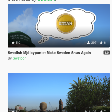
5.0
297
6
Swedish Mjölbypartiet Make Sweden Snus Again
1.0
By
Swetoon
5.0
1.123
7