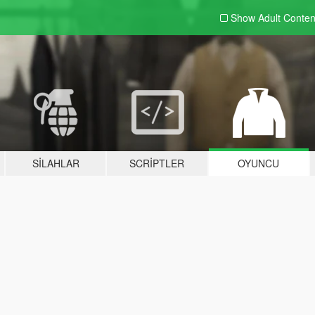
Show Adult
Conten
SILAHLAR
SCRIPTLER
OYUNCU