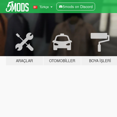
5mods on Discord
Türkçe
ARAÇLAR
OTOMOBILLER
BOYA İŞLERI