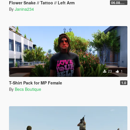
Flower Snake // Tattoo // Left Arm
06.08.2026
By
Janina234
23
1
T-Shirt Pack for MP Female
1.0
By
Becs Boutique