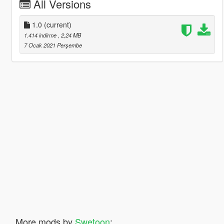
All Versions
1.0
(current)
1.414 indirme
, 2,24 MB
7 Ocak 2021 Perşembe
More mods by
Swetoon
: