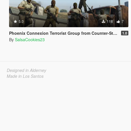
5.0
118
7
Phoenix Connexion Terrorist Group from Counter-Strike: Global Offensive (Shattered Web + Broken Fang skins included)
1.0
By
SalsaCookies23
Designed in Alderney
Made in Los Santos