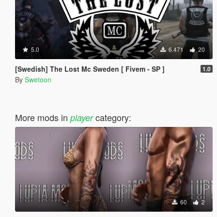
5.0
6.471
20
[Swedish] The Lost Mc Sweden [ Fivem - SP ]
1.0
By
Swetoon
More mods in
category:
player
60
2