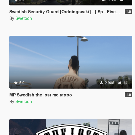
Swedish Security Guard [Ordningsvakt] - [ Sp - Fivem ]
1.0
By
Swetoon
5.0
2.906
14
MP Swedish the lost mc tattoo
1.0
By
Swetoon