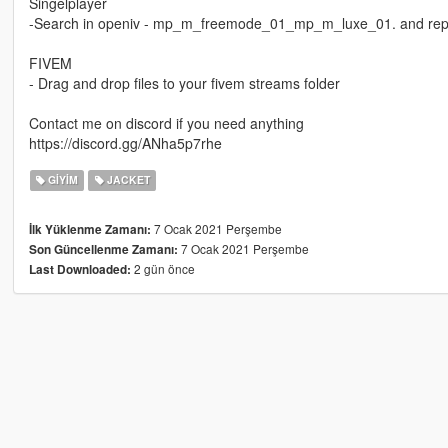
Singelplayer
-Search in openiv - mp_m_freemode_01_mp_m_luxe_01. and replac
FIVEM
- Drag and drop files to your fivem streams folder
Contact me on discord if you need anything
https://discord.gg/ANha5p7rhe
GIYIM
JACKET
7 Ocak 2021 Perşembe
İlk Yüklenme Zamanı:
7 Ocak 2021 Perşembe
Son Güncellenme Zamanı:
2 gün önce
Last Downloaded: