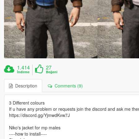
1.414
27
İndirme
Beğeni
Description
Comments (9)
3 Different colours
If u have any problem or requests join the discord and ask me ther
https://discord.gg/YjmwdKvw7J
Niko's jacket for mp males
----how to install----