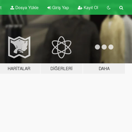
t
Dosya Yükle
Giriş Yap
Kayıt Ol
HARITALAR
DIĞERLERI
DAHA