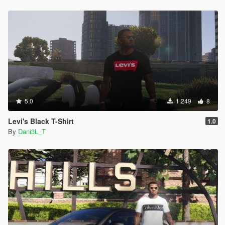
5.0
1.249
8
Levi's Black T-Shirt
1.0
By
Dani3L_T