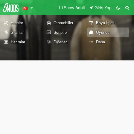
Show Adult
Giriş Yap
Araçlar
Otomobiller
Boya İşleri
Silahlar
Scriptler
Oyuncu
Haritalar
Diğerleri
Daha