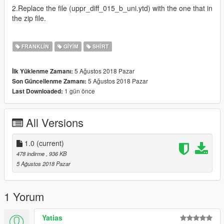
2.Replace the file (uppr_diff_015_b_uni.ytd) with the one that in
the zip file.
FRANKLIN
GIYIM
SHIRT
5 Ağustos 2018 Pazar
İlk Yüklenme Zamanı:
5 Ağustos 2018 Pazar
Son Güncellenme Zamanı:
1 gün önce
Last Downloaded:
All Versions
1.0
(current)
478 indirme
, 936 KB
5 Ağustos 2018 Pazar
1 Yorum
Yatias