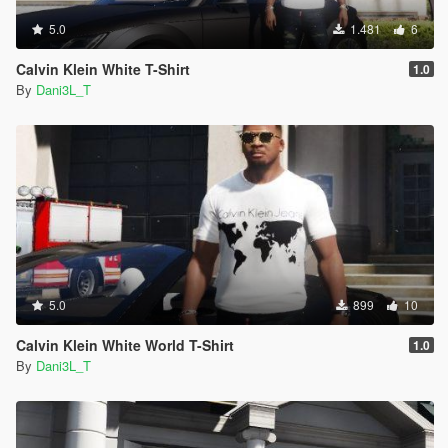
5.0
1.481
6
Calvin Klein White T-Shirt
1.0
By
Dani3L_T
5.0
899
10
Calvin Klein White World T-Shirt
1.0
By
Dani3L_T