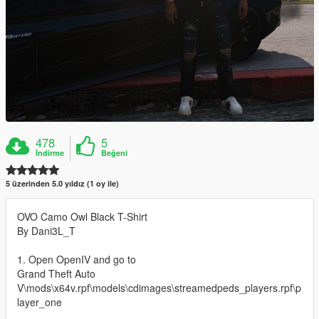
478
5
İndirme
Beğeni
5 üzerinden 5.0 yıldız (1 oy ile)
OVO Camo Owl Black T-Shirt
By Dani3L_T
1. Open OpenIV and go to
Grand Theft Auto
V\mods\x64v.rpf\models\cdimages\streamedpeds_players.rpf\p
layer_one