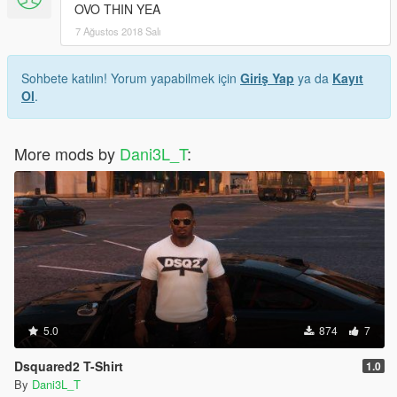
OVO THIN YEA
7 Ağustos 2018 Salı
Sohbete katılın! Yorum yapabilmek için
Giriş Yap
ya da
Kayıt
Ol
.
More mods by
Dani3L_T
:
5.0
874
7
Dsquared2 T-Shirt
1.0
By
Dani3L_T