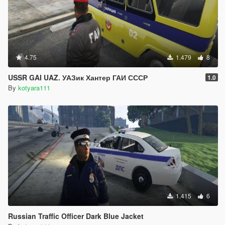
4.75
1.479
8
USSR GAI UAZ. УАЗик Хантер ГАИ СССР
1.0
By
kotyara111
1.415
6
Russian Traffic Officer Dark Blue Jacket