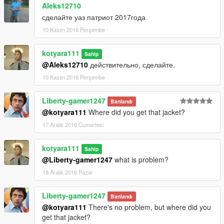
Aleks12710
сделайте уаз патриот 2017года
10 Kasım 2016 Perşembe
kotyara111
Sahip
@Aleks12710
действительно, сделайте.
10 Kasım 2016 Perşembe
Liberty-gamer1247
Banlandı
@kotyara111
Where did you get that jacket?
17 Aralık 2016 Cumartesi
kotyara111
Sahip
@Liberty-gamer1247
what is problem?
18 Aralık 2016 Pazar
Liberty-gamer1247
Banlandı
@kotyara111
There's no problem, but where did you
get that jacket?