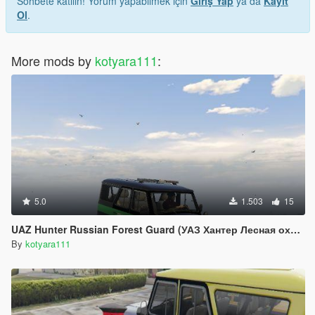
Sohbete katılın! Yorum yapabilmek için
Giriş Yap
ya da
Kayıt
Ol
.
More mods by
kotyara111
:
5.0
1.503
15
UAZ Hunter Russian Forest Guard (УАЗ Хантер Лесная охрана)
By
kotyara111