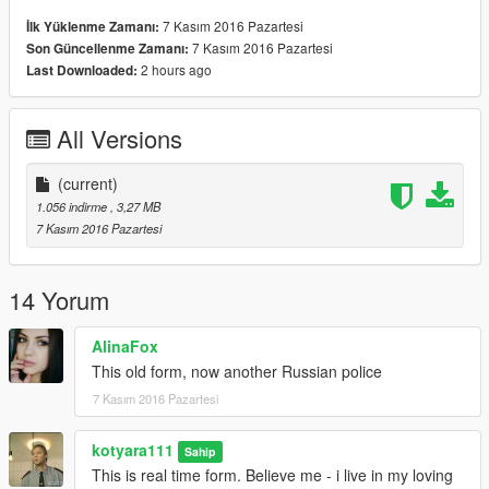
7 Kasım 2016 Pazartesi
İlk Yüklenme Zamanı:
7 Kasım 2016 Pazartesi
Son Güncellenme Zamanı:
2 hours ago
Last Downloaded:
All Versions
(current)
1.056 indirme
, 3,27 MB
7 Kasım 2016 Pazartesi
14 Yorum
AlinaFox
This old form, now another Russian police
7 Kasım 2016 Pazartesi
kotyara111
Sahip
This is real time form. Believe me - i live in my loving