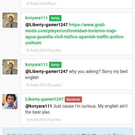
18 Aralık 2016 Pazar
kotyara111
Sahip
@Liberty-gamer1247
https://www.gta5-
mods.com/player/uniformidad-invierno-traje-
agua-guardia-civil-trafico-spanish-traffic-police-
uniform
19 Aralık 2016 Pazartesi
kotyara111
Sahip
@Liberty-gamer1247
why you asking? Sorry my bed
english
19 Aralık 2016 Pazartesi
Liberty-gamer1247
Banlandı
@kotyara111
Just cause i'm curious. My english ain't
the best also
19 Aralık 2016 Pazartesi