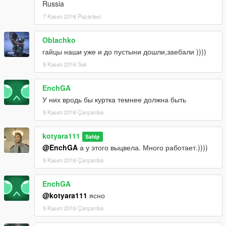
Russia
7 Kasım 2016 Pazartesi
Oblachko
гайцы наши уже и до пустыни дошли,заебали ))))
8 Kasım 2016 Salı
EnchGA
У них вродь бы куртка темнее должна быть
9 Kasım 2016 Çarşamba
kotyara111
Sahip
@EnchGA
а у этого выцвела. Много работает.))))
9 Kasım 2016 Çarşamba
EnchGA
@kotyara111
ясно
9 Kasım 2016 Çarşamba