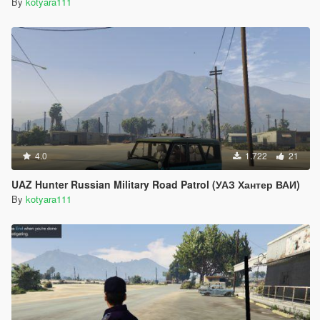
By
kotyara111
4.0
1.722
21
UAZ Hunter Russian Military Road Patrol (УАЗ Хантер ВАИ)
By
kotyara111