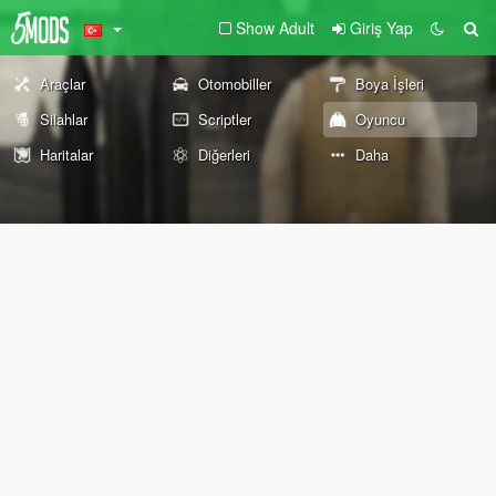
Show Adult
Giriş Yap
Araçlar
Otomobiller
Boya İşleri
Silahlar
Scriptler
Oyuncu
Haritalar
Diğerleri
Daha