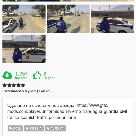
1.057
8
İndirme
Beğeni
5 üzerinden 5.0 yıldız (1 oy ile)
Сделано на основе копов отсюда: https://www.gta5-
mods.com/player/uniformidad-invierno-traje-agua-guardia-civil-
trafico-spanish-traffic-police-uniform
ACIL
RUSSIA
AVRUPA