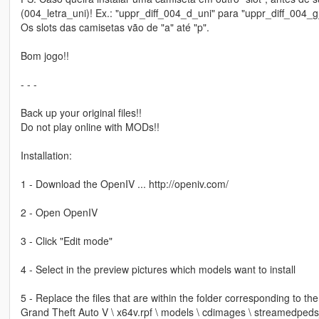
(004_letra_uni)! Ex.: "uppr_diff_004_d_uni" para "uppr_diff_004_g
Os slots das camisetas vão de "a" até "p".
Bom jogo!!
- - -
Back up your original files!!
Do not play online with MODs!!
Installation:
1 - Download the OpenIV ... http://openiv.com/
2 - Open OpenIV
3 - Click "Edit mode"
4 - Select in the preview pictures which models want to install
5 - Replace the files that are within the folder corresponding to th
Grand Theft Auto V \ x64v.rpf \ models \ cdimages \ streamedpeds