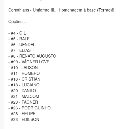
Corinthians - Uniforme III... Homenagem à base (Terrão)!!
Opções...
- #4 - GIL
- #5 - RALF
- #6 - UENDEL
- #7 - ELIAS
- #8 - RENATO AUGUSTO
- #99 - VÁGNER LOVE
- #10 - JADSON
- #11 - ROMERO
- #16 - CRISTIAN
- #18 - LUCIANO
- #20 - DANILO
- #21 - MALCOM
- #23 - FAGNER
- #26 - RODRIGUINHO
- #28 - FELIPE
- #33 - EDÍLSON