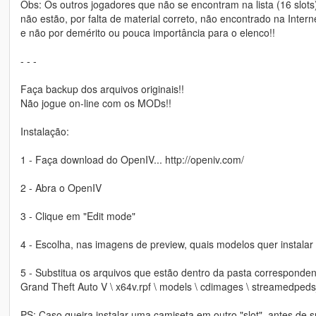
Obs: Os outros jogadores que não se encontram na lista (16 slots
não estão, por falta de material correto, não encontrado na Intern
e não por demérito ou pouca importância para o elenco!!
- - -
Faça backup dos arquivos originais!!
Não jogue on-line com os MODs!!
Instalação:
1 - Faça download do OpenIV... http://openiv.com/
2 - Abra o OpenIV
3 - Clique em "Edit mode"
4 - Escolha, nas imagens de preview, quais modelos quer instalar
5 - Substitua os arquivos que estão dentro da pasta corresponden
Grand Theft Auto V \ x64v.rpf \ models \ cdimages \ streamedpeds
PS: Caso queira instalar uma camiseta em outro "slot", antes de su