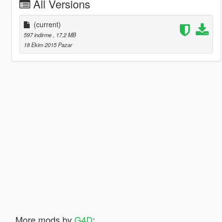
All Versions
(current)
597 indirme
, 17,2 MB
18 Ekim 2015 Pazar
More mods by
G4D
: