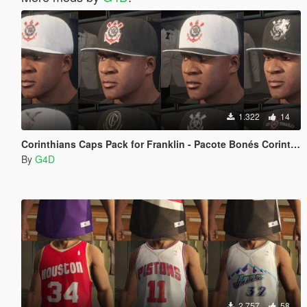
1.322
14
Corinthians Caps Pack for Franklin - Pacote Bonés Corinthians
By
G4D
2.757
58