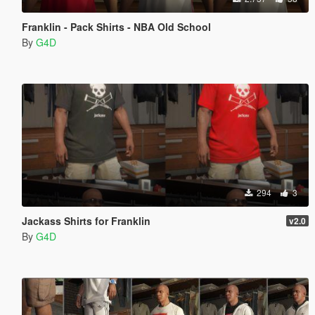
Franklin - Pack Shirts - NBA Old School
By
G4D
294
3
Jackass Shirts for Franklin
v2.0
By
G4D