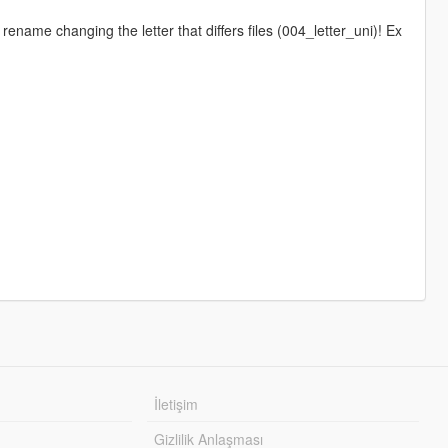
g rename changing the letter that differs files (004_letter_uni)! Ex
İletişim
Gizlilik Anlaşması