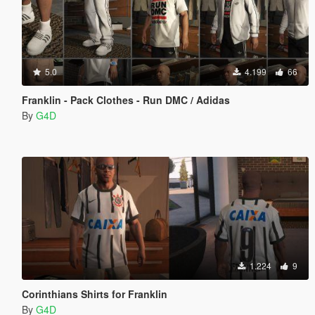
5.0
4.199
66
Franklin - Pack Clothes - Run DMC / Adidas
By
G4D
1.224
9
Corinthians Shirts for Franklin
By
G4D