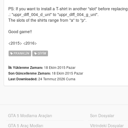
PS: If you want to install a T-shirt in another "slot" before replacin
.: "uppr_diff_004_d_uni" to "uppr_diff_004_g_uni".
The slots of the shirts range from "a" to "p".
Good game!!
<2015> <2016>
FRANKLIN
GIYIM
18 Ekim 2015 Pazar
İlk Yüklenme Zamanı:
18 Ekim 2015 Pazar
Son Güncellenme Zamanı:
24 Temmuz 2026 Cuma
Last Downloaded:
GTA 5 Modlama Araçları
Son Dosyalar
GTA 5 Araç Modları
Vitrindeki Dosyalar