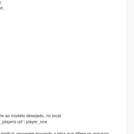
),
et,
te ao modelo desejado, no local:
_players.rpf \ player_one
bstituir, renomeie trocando a letra que difere os arquivos