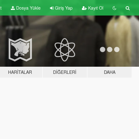
t
Dosya Yükle
Giriş Yap
Kayıt Ol
HARITALAR
DIĞERLERI
DAHA