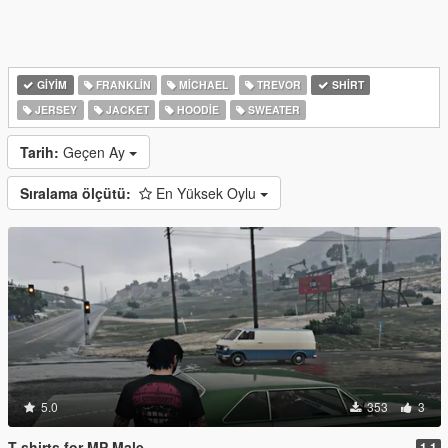
GIYIM
FRANKLIN
MICHAEL
TREVOR
SHIRT
JERSEY
JACKET
HOODIE
SWEATER
Tarih:
Geçen Ay
Sıralama ölçütü:
En Yüksek Oylu
5.0
353
3
T-shirts for MP Male
1.1