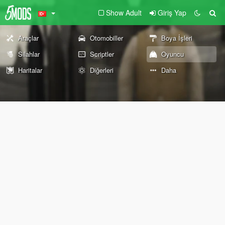
Show Adult
Giriş Yap
Araçlar
Otomobiller
Boya İşleri
Silahlar
Scriptler
Oyuncu
Haritalar
Diğerleri
Daha