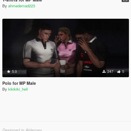
By
ahmedemad223
5.0
247
5
Polo for MP Male
By
kikikiki_hell
Designed in Alderney