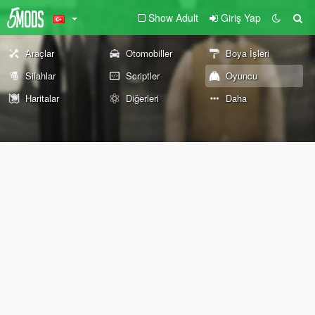
Show Adult
Giriş Yap
Araçlar
Otomobiller
Boya İşleri
Silahlar
Scriptler
Oyuncu
Haritalar
Diğerleri
Daha