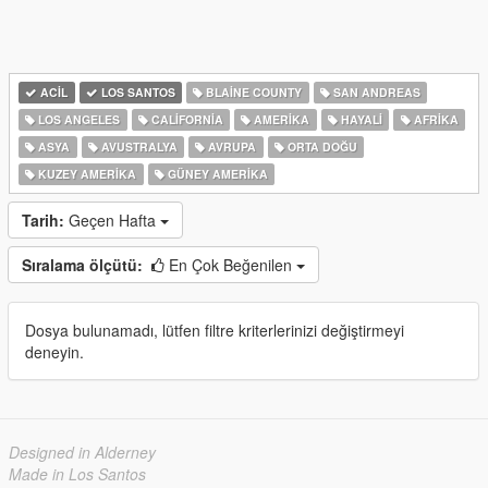
ACIL
LOS SANTOS
BLAINE COUNTY
SAN ANDREAS
LOS ANGELES
CALIFORNIA
AMERIKA
HAYALI
AFRIKA
ASYA
AVUSTRALYA
AVRUPA
ORTA DOĞU
KUZEY AMERIKA
GÜNEY AMERIKA
Tarih:
Geçen Hafta
Sıralama ölçütü:
En Çok Beğenilen
Dosya bulunamadı, lütfen filtre kriterlerinizi değiştirmeyi
deneyin.
Designed in Alderney
Made in Los Santos