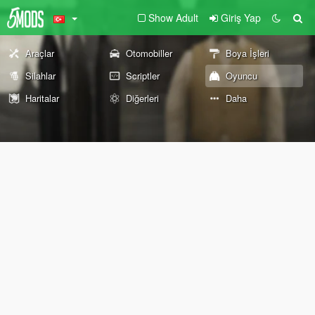
Show Adult
Giriş Yap
Araçlar
Otomobiller
Boya İşleri
Silahlar
Scriptler
Oyuncu
Haritalar
Diğerleri
Daha