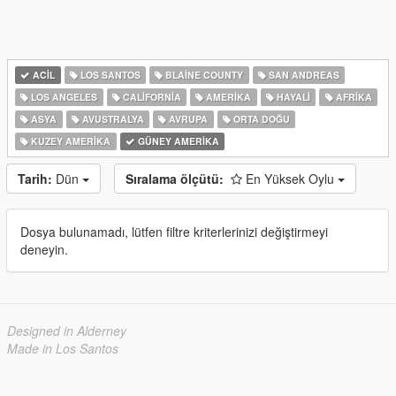
ACIL
LOS SANTOS
BLAINE COUNTY
SAN ANDREAS
LOS ANGELES
CALIFORNIA
AMERIKA
HAYALI
AFRIKA
ASYA
AVUSTRALYA
AVRUPA
ORTA DOĞU
KUZEY AMERIKA
GÜNEY AMERIKA
Tarih:
Dün
Sıralama ölçütü:
En Yüksek Oylu
Dosya bulunamadı, lütfen filtre kriterlerinizi değiştirmeyi
deneyin.
Designed in Alderney
Made in Los Santos