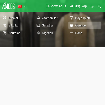
Show Adult
Giriş Yap
Araçlar
Otomobiller
Boya İşleri
Silahlar
Scriptler
Oyuncu
Haritalar
Diğerleri
Daha