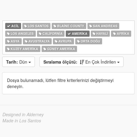
ACIL
LOS SANTOS
BLAINE COUNTY
SAN ANDREAS
LOS ANGELES
CALIFORNIA
AMERIKA
HAYALI
AFRIKA
ASYA
AVUSTRALYA
AVRUPA
ORTA DOĞU
KUZEY AMERIKA
GÜNEY AMERIKA
Tarih:
Dün
Sıralama ölçütü:
En Çok İndirilen
Dosya bulunamadı, lütfen filtre kriterlerinizi değiştirmeyi
deneyin.
Designed in Alderney
Made in Los Santos