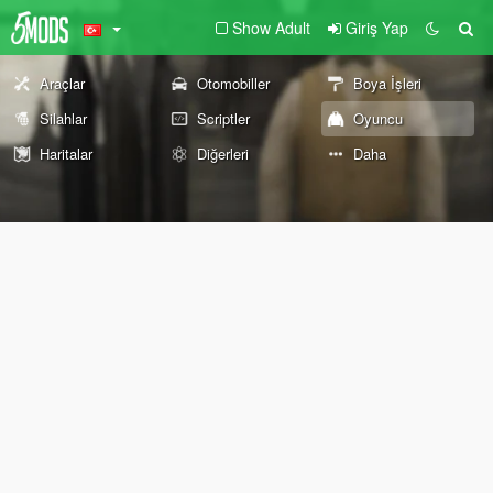
Show Adult
Giriş Yap
Araçlar
Otomobiller
Boya İşleri
Silahlar
Scriptler
Oyuncu
Haritalar
Diğerleri
Daha