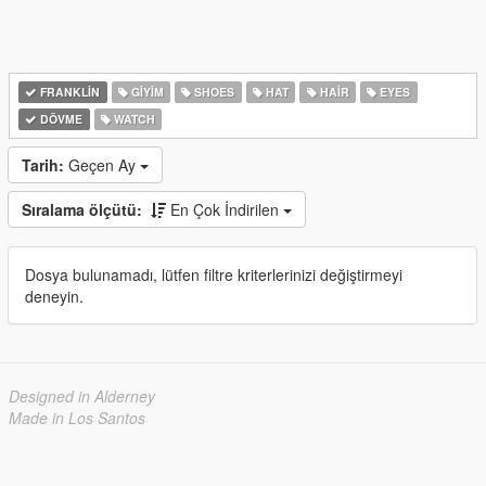
FRANKLIN
GIYIM
SHOES
HAT
HAIR
EYES
DÖVME
WATCH
Tarih:
Geçen Ay
Sıralama ölçütü:
En Çok İndirilen
Dosya bulunamadı, lütfen filtre kriterlerinizi değiştirmeyi
deneyin.
Designed in Alderney
Made in Los Santos