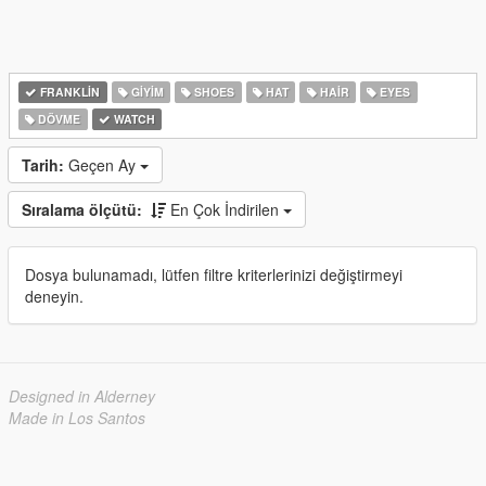
FRANKLIN
GIYIM
SHOES
HAT
HAIR
EYES
DÖVME
WATCH
Tarih:
Geçen Ay
Sıralama ölçütü:
En Çok İndirilen
Dosya bulunamadı, lütfen filtre kriterlerinizi değiştirmeyi
deneyin.
Designed in Alderney
Made in Los Santos