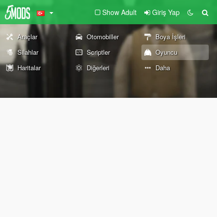
Show Adult
Giriş Yap
Araçlar
Otomobiller
Boya İşleri
Silahlar
Scriptler
Oyuncu
Haritalar
Diğerleri
Daha