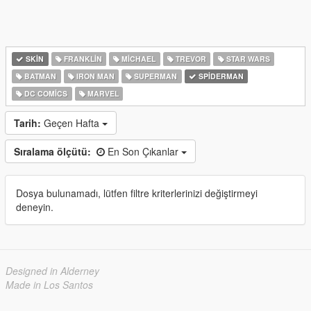
SKIN
FRANKLIN
MICHAEL
TREVOR
STAR WARS
BATMAN
IRON MAN
SUPERMAN
SPIDERMAN
DC COMICS
MARVEL
Tarih:
Geçen Hafta
Sıralama ölçütü:
En Son Çıkanlar
Dosya bulunamadı, lütfen filtre kriterlerinizi değiştirmeyi
deneyin.
Designed in Alderney
Made in Los Santos