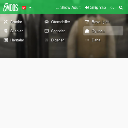
Show Adult
Giriş Yap
Araçlar
Otomobiller
Boya İşleri
Silahlar
Scriptler
Oyuncu
Haritalar
Diğerleri
Daha