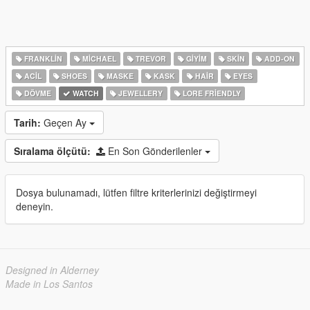
FRANKLIN
MICHAEL
TREVOR
GIYIM
SKIN
ADD-ON
ACIL
SHOES
MASKE
KASK
HAIR
EYES
DÖVME
WATCH
JEWELLERY
LORE FRIENDLY
Tarih:
Geçen Ay
Sıralama ölçütü:
En Son Gönderilenler
Dosya bulunamadı, lütfen filtre kriterlerinizi değiştirmeyi
deneyin.
Designed in Alderney
Made in Los Santos