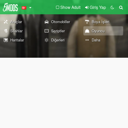
Show Adult
Giriş Yap
Araçlar
Otomobiller
Boya İşleri
Silahlar
Scriptler
Oyuncu
Haritalar
Diğerleri
Daha