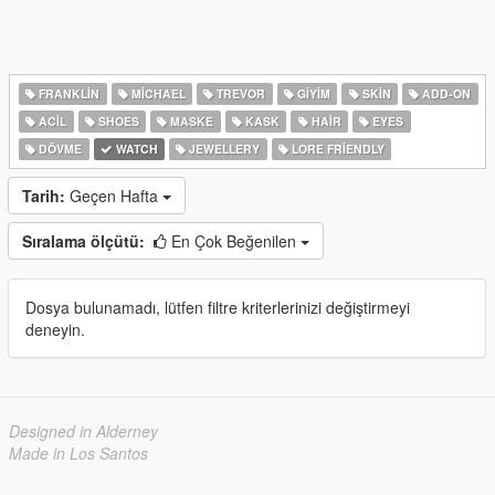
FRANKLIN
MICHAEL
TREVOR
GIYIM
SKIN
ADD-ON
ACIL
SHOES
MASKE
KASK
HAIR
EYES
DÖVME
WATCH
JEWELLERY
LORE FRIENDLY
Tarih:
Geçen Hafta
Sıralama ölçütü:
En Çok Beğenilen
Dosya bulunamadı, lütfen filtre kriterlerinizi değiştirmeyi
deneyin.
Designed in Alderney
Made in Los Santos