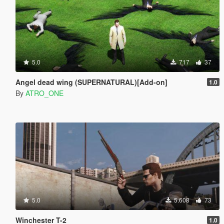
5.0
717
37
Angel dead wing (SUPERNATURAL)[Add-on]
1.0
By
ATRO_ONE
5.0
5.608
73
Winchester T-2
1.0