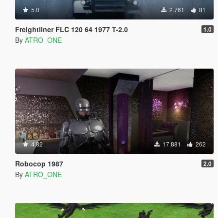
5.0
2.761
81
Freightliner FLC 120 64 1977 T-2.0
1.0
By
ATRO_ONE
4.82
17.881
262
Robocop 1987
2.0
By
ATRO_ONE