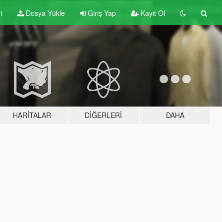
t
Dosya Yükle
Giriş Yap
Kayıt Ol
HARITALAR
DIĞERLERI
DAHA