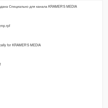
здана Специально для канала KRAMER'S MEDIA
mp.rpf
ically for KRAMER'S MEDIA
f