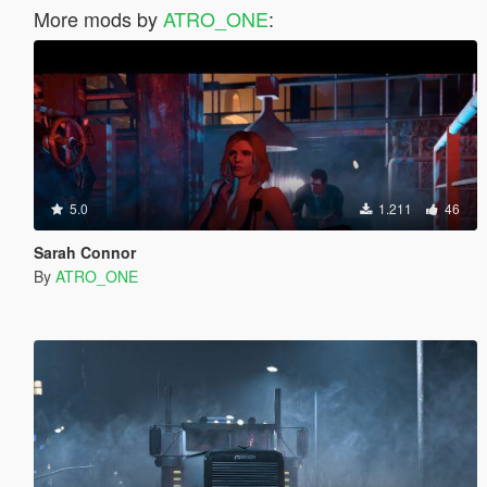
More mods by
ATRO_ONE
:
5.0
1.211
46
Sarah Connor
By
ATRO_ONE