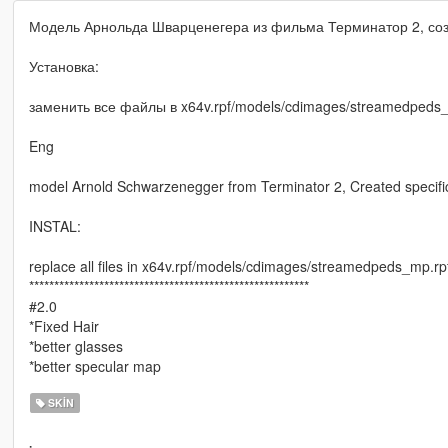
Модель Арнольда Шварценегера из фильма Терминатор 2, со
Установка:
заменить все файлы в x64v.rpf/models/cdimages/streamedpeds_
Eng
model Arnold Schwarzenegger from Terminator 2, Created specif
INSTAL:
replace all files in x64v.rpf/models/cdimages/streamedpeds_mp.rp
********************************************************
#2.0
*Fixed Hair
*better glasses
*better specular map
SKIN