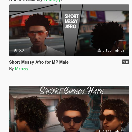
5.0
5.136
52
Short Messy Afro for MP Male
1.0
By
Mxrcyy
5.751
54