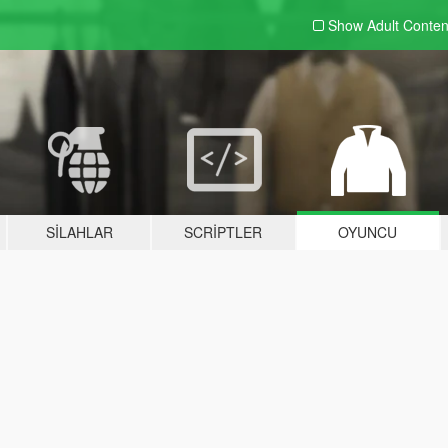
Show Adult
Conten
SILAHLAR
SCRIPTLER
OYUNCU