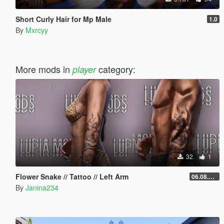
Short Curly Hair for Mp Male
1.0
By
Mxrcyy
More mods in
category:
player
32
1
Flower Snake // Tattoo // Left Arm
06.08.2026
By
Janina234