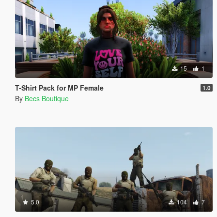
15
1
T-Shirt Pack for MP Female
1.0
By
Becs Boutique
5.0
104
7