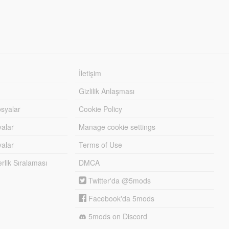
İletişim
Gizlilik Anlaşması
syalar
Cookie Policy
yalar
Manage cookie settings
alar
Terms of Use
lik Sıralaması
DMCA
Twitter'da @5mods
Facebook'da 5mods
5mods on Discord