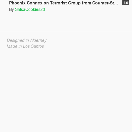
Phoenix Connexion Terrorist Group from Counter-Strike: Global Offensive (Shattered Web + Broken Fang skins included)
1.0
By
SalsaCookies23
Designed in Alderney
Made in Los Santos