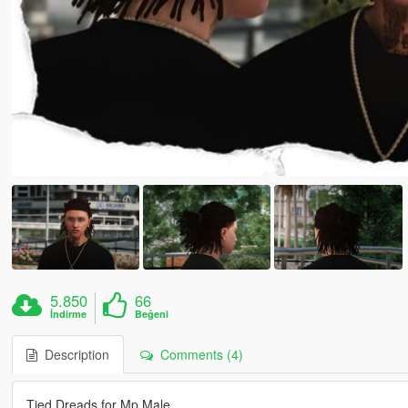
5.850
66
İndirme
Beğeni
Description
Comments (4)
Tied Dreads for Mp Male