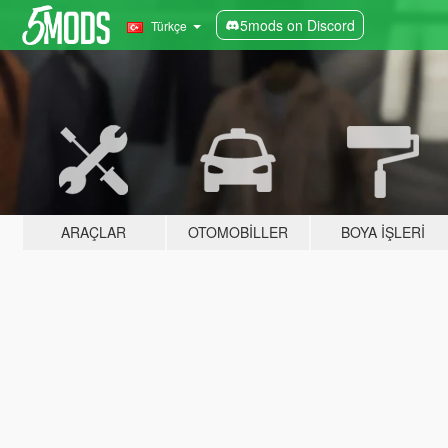
5mods on Discord
Türkçe
ARAÇLAR
OTOMOBILLER
BOYA İŞLERI