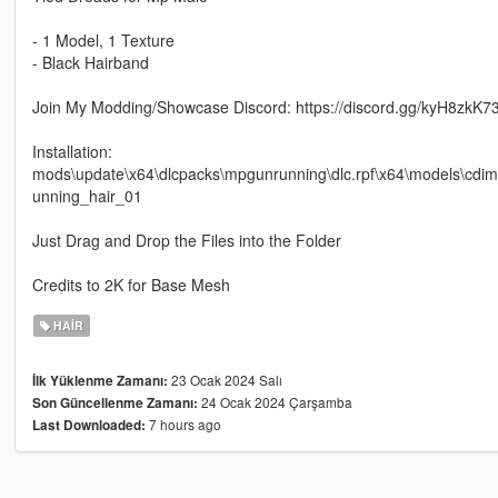
- 1 Model, 1 Texture
- Black Hairband
Join My Modding/Showcase Discord: https://discord.gg/kyH8zkK7
Installation:
mods\update\x64\dlcpacks\mpgunrunning\dlc.rpf\x64\models\
unning_hair_01
Just Drag and Drop the Files into the Folder
Credits to 2K for Base Mesh
HAIR
23 Ocak 2024 Salı
İlk Yüklenme Zamanı:
24 Ocak 2024 Çarşamba
Son Güncellenme Zamanı:
7 hours ago
Last Downloaded: