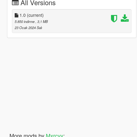
All Versions
1.0
(current)
5.850 indirme
, 3,1 MB
23 Ocak 2024 Salı
More mods by
Mxrcyy
: