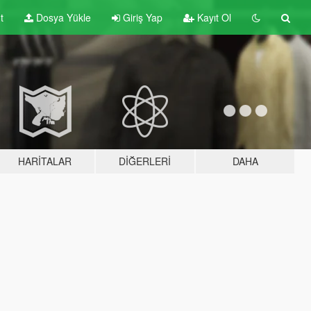
t
Dosya Yükle
Giriş Yap
Kayıt Ol
HARITALAR
DIĞERLERI
DAHA