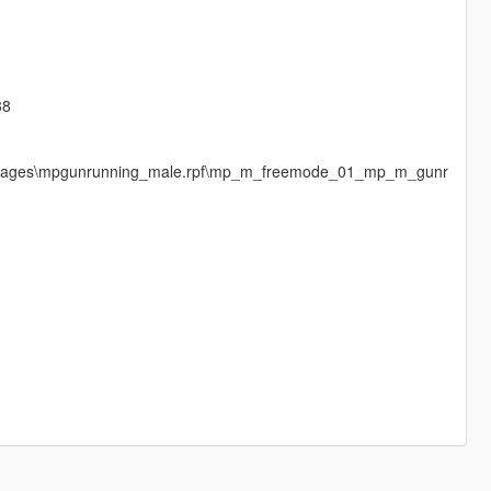
38
cdimages\mpgunrunning_male.rpf\mp_m_freemode_01_mp_m_gunr