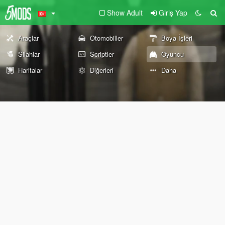
Show Adult
Giriş Yap
Araçlar
Otomobiller
Boya İşleri
Silahlar
Scriptler
Oyuncu
Haritalar
Diğerleri
Daha