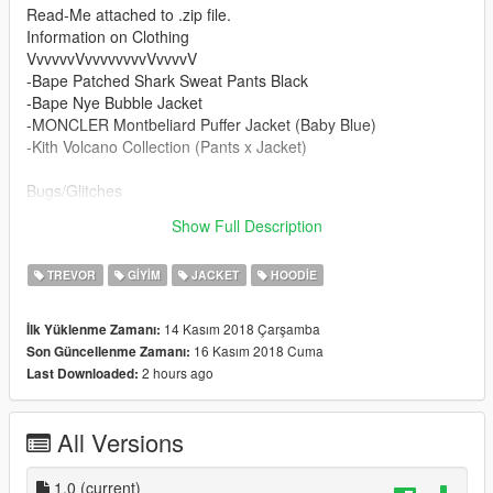
Read-Me attached to .zip file.
Information on Clothing
VvvvvvVvvvvvvvvVvvvvV
-Bape Patched Shark Sweat Pants Black
-Bape Nye Bubble Jacket
-MONCLER Montbeliard Puffer Jacket (Baby Blue)
-Kith Volcano Collection (Pants x Jacket)
Bugs/Glitches
- Only thing i notice is sometimes the pants get glitchy with
Show Full Description
certain tops. Other than that its fine.
TREVOR
GIYIM
JACKET
HOODIE
14 Kasım 2018 Çarşamba
İlk Yüklenme Zamanı:
16 Kasım 2018 Cuma
Son Güncellenme Zamanı:
2 hours ago
Last Downloaded:
All Versions
1.0
(current)