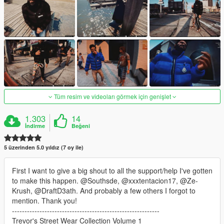
Tüm resim ve videoları görmek için genişlet
1.303
14
İndirme
Beğeni
5 üzerinden 5.0 yıldız (7 oy ile)
First I want to give a big shout to all the support/help I've gotten
to make this happen. @Southsde, @xxxtentacion17, @Ze-
Krush, @DraftD3ath. And probably a few others I forgot to
mention. Thank you!
-----------------------------------------------------------
Trevor's Street Wear Collection Volume 1