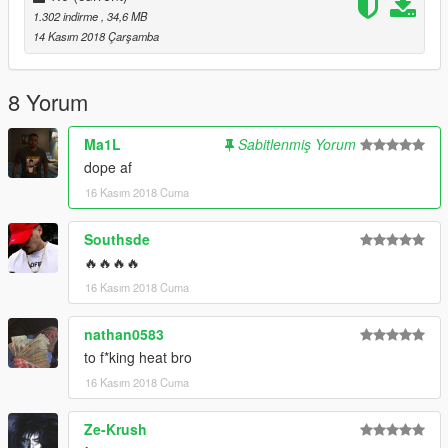
1.302 indirme
, 34,6 MB
14 Kasım 2018 Çarşamba
8 Yorum
Ma1L
Sabitlenmiş Yorum
dope af
16 Kasım 2018 Cuma
Southsde
🔥🔥🔥🔥
16 Kasım 2018 Cuma
nathan0583
to f*king heat bro
16 Kasım 2018 Cuma
Ze-Krush