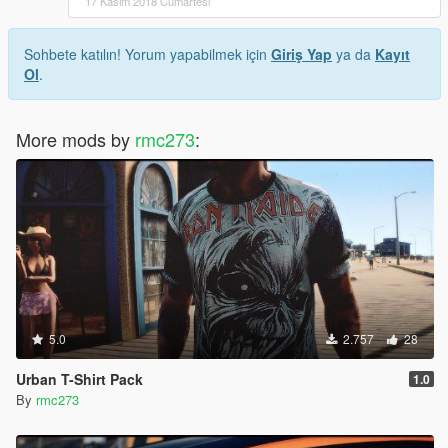
17 Kasım 2018 Cumartesi
Sohbete katılın! Yorum yapabilmek için
Giriş Yap
ya da
Kayıt
Ol
.
More mods by
rmc273
:
5.0
2.757
28
Urban T-Shirt Pack
1.0
By
rmc273