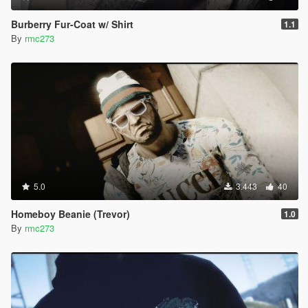
Burberry Fur-Coat w/ Shirt
1.1
By
rmc273
5.0
3.443
40
Homeboy Beanie (Trevor)
1.0
By
rmc273