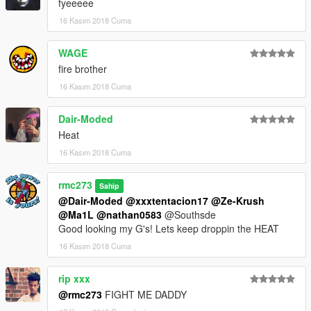
fyeeeee
16 Kasım 2018 Cuma
WAGE
fire brother
16 Kasım 2018 Cuma
Dair-Moded
Heat
16 Kasım 2018 Cuma
rmc273
Sahip
@Dair-Moded
@xxxtentacion17
@Ze-Krush
@Ma1L
@nathan0583
@Southsde
Good looking my G's! Lets keep droppin the HEAT
16 Kasım 2018 Cuma
rip xxx
@rmc273
FIGHT ME DADDY