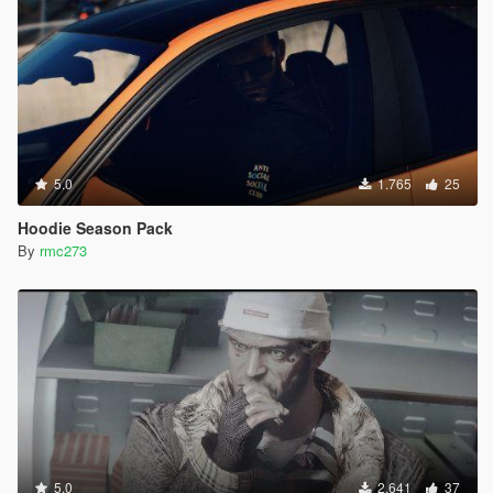
5.0
1.765
25
Hoodie Season Pack
By
rmc273
5.0
2.641
37