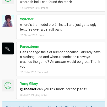
where th hell i can found the mesh
14 Temmuz 2019 Pazar
Wytcher
where's the model bro ? i install and just get a ugly
textures over a default pant
26 Nisan 2020 Pazar
Fareezbrent
Can i change the slot number because i already have
a clothing mod and when.it combines it always
crashes the game? An answer would be great.Thank
you
26 Ekim 2020 Pazartesi
YungMikey
@sneaker
can you link model for the jeans?
6 Mart 2024 Çarşamba