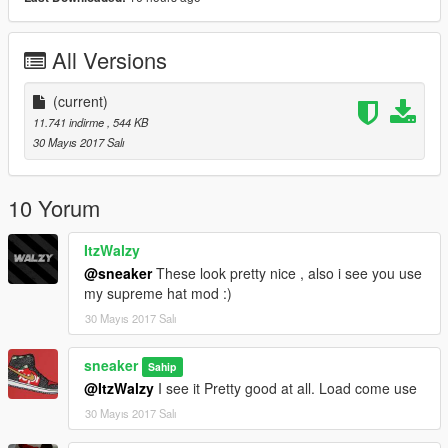
All Versions
(current)
11.741 indirme
, 544 KB
30 Mayıs 2017 Salı
10 Yorum
ItzWalzy
@sneaker
These look pretty nice , also i see you use
my supreme hat mod :)
30 Mayıs 2017 Salı
sneaker
Sahip
@ItzWalzy
I see it Pretty good at all. Load come use
30 Mayıs 2017 Salı