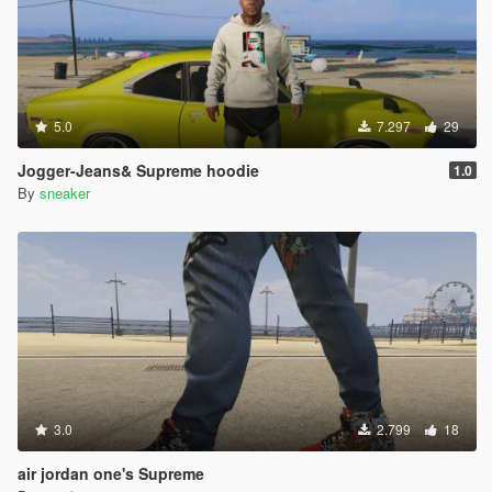
5.0
7.297
29
Jogger-Jeans& Supreme hoodie
1.0
By
sneaker
3.0
2.799
18
air jordan one's Supreme