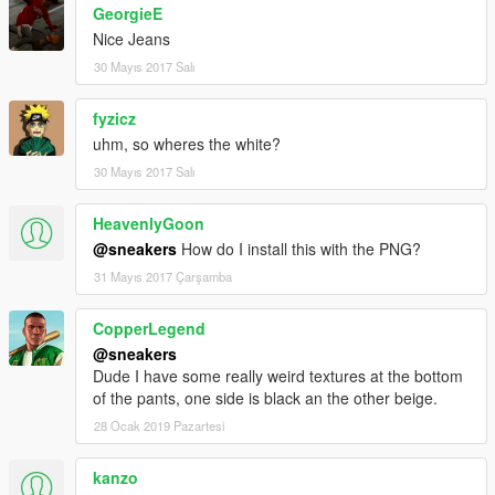
GeorgieE
Nice Jeans
30 Mayıs 2017 Salı
fyzicz
uhm, so wheres the white?
30 Mayıs 2017 Salı
HeavenlyGoon
@sneakers
How do I install this with the PNG?
31 Mayıs 2017 Çarşamba
CopperLegend
@sneakers
Dude I have some really weird textures at the bottom
of the pants, one side is black an the other beige.
28 Ocak 2019 Pazartesi
kanzo