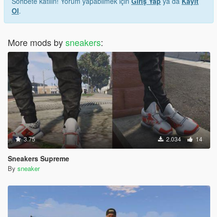
Sohbete katılın! Yorum yapabilmek için
Giriş Yap
ya da
Kayıt
Ol
.
More mods by
sneakers
:
3.75
2.034
14
Sneakers Supreme
By
sneaker