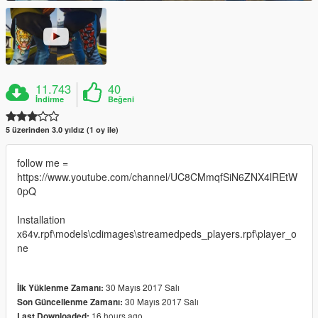
11.743
40
İndirme
Beğeni
5 üzerinden 3.0 yıldız (1 oy ile)
follow me =
https://www.youtube.com/channel/UC8CMmqfSiN6ZNX4lREtW
0pQ
Installation
x64v.rpf\models\cdimages\streamedpeds_players.rpf\player_o
ne
30 Mayıs 2017 Salı
İlk Yüklenme Zamanı:
30 Mayıs 2017 Salı
Son Güncellenme Zamanı:
16 hours ago
Last Downloaded: