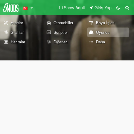
Show Adult
Giriş Yap
Araçlar
Otomobiller
Boya İşleri
Silahlar
Scriptler
Oyuncu
Haritalar
Diğerleri
Daha