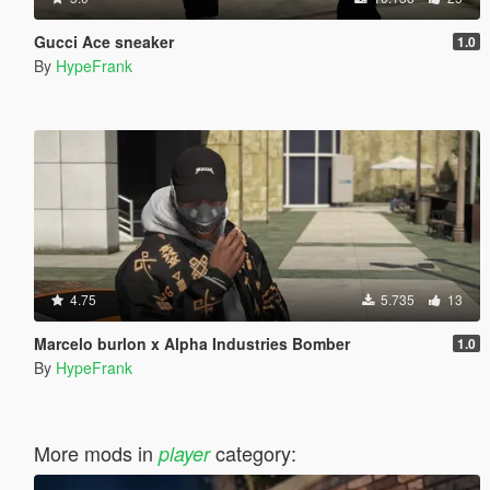
Gucci Ace sneaker
1.0
By
HypeFrank
4.75
5.735
13
Marcelo burlon x Alpha Industries Bomber
1.0
By
HypeFrank
More mods in
category:
player