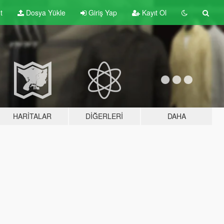
t
Dosya Yükle
Giriş Yap
Kayıt Ol
HARITALAR
DIĞERLERI
DAHA