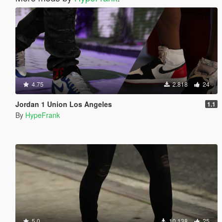
4.75
2.818
24
Jordan 1 Union Los Angeles
1.1
By
HypeFrank
5.0
10.138
25