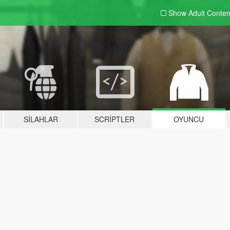
Show Adult
Conten
SILAHLAR
SCRIPTLER
OYUNCU