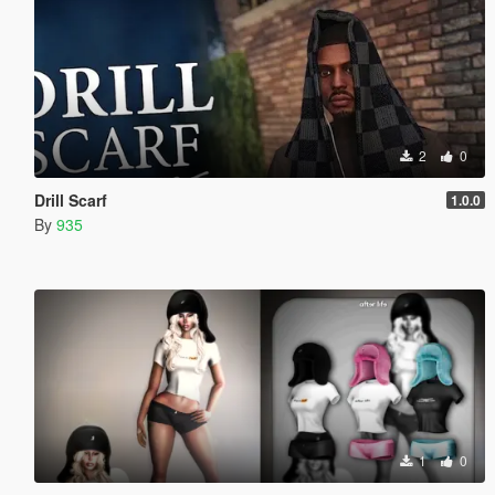
2
0
Drill Scarf
1.0.0
By
935
1
0