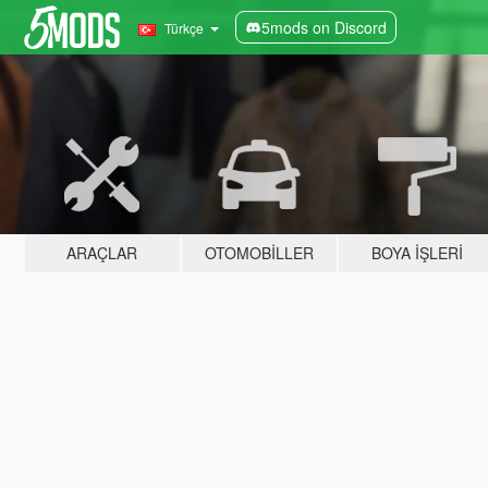
5mods on Discord
Türkçe
ARAÇLAR
OTOMOBILLER
BOYA İŞLERI