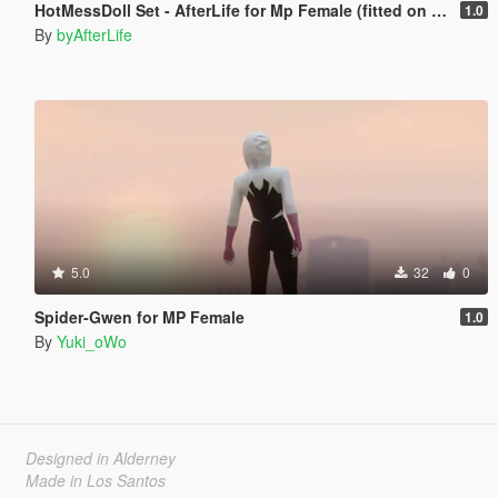
HotMessDoll Set - AfterLife for Mp Female (fitted on Slut Body)
1.0
By
byAfterLife
5.0
32
0
Spider-Gwen for MP Female
1.0
By
Yuki_oWo
Designed in Alderney
Made in Los Santos