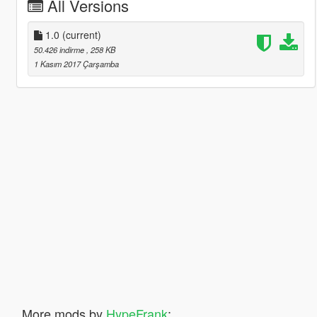
All Versions
1.0
(current)
50.426 indirme
, 258 KB
1 Kasım 2017 Çarşamba
More mods by
HypeFrank
: