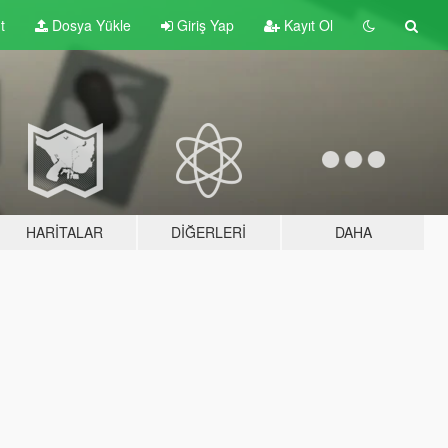
t
Dosya Yükle
Giriş Yap
Kayıt Ol
HARITALAR
DIĞERLERI
DAHA