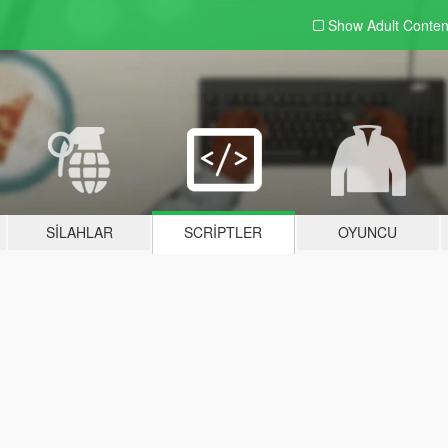
Show Adult
Conten
SILAHLAR
SCRIPTLER
OYUNCU