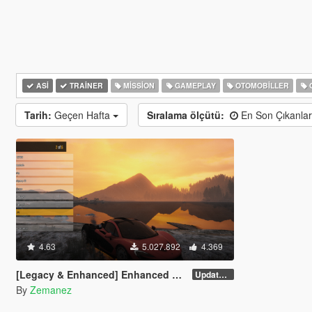
ASI
TRAINER
MISSION
GAMEPLAY
OTOMOBILLER
Tarih:
Geçen Hafta
Sıralama ölçütü:
En Son Çıkanla
4.63
5.027.892
4.369
[Legacy & Enhanced] Enhanced Native Trainer
Update 58 - Hotfix
By
Zemanez