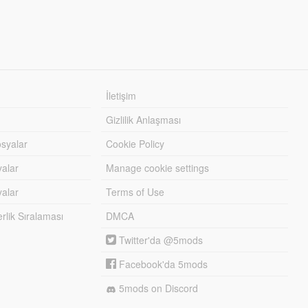
İletişim
Gizlilik Anlaşması
syalar
Cookie Policy
yalar
Manage cookie settings
alar
Terms of Use
lik Sıralaması
DMCA
Twitter'da @5mods
Facebook'da 5mods
5mods on Discord