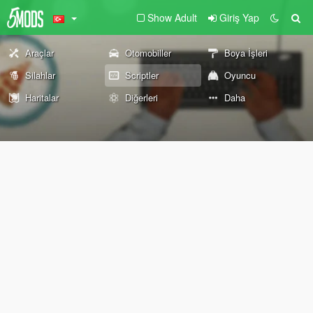
Show Adult
Giriş Yap
Araçlar
Otomobiller
Boya İşleri
Silahlar
Scriptler
Oyuncu
Haritalar
Diğerleri
Daha