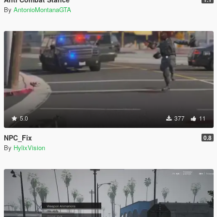
By
AntonioMontanaGTA
5.0
377
11
NPC_Fix
0.8
By
HylixVision