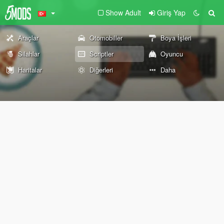
Show Adult
Giriş Yap
Araçlar
Otomobiller
Boya İşleri
Silahlar
Scriptler
Oyuncu
Haritalar
Diğerleri
Daha