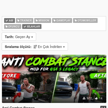
ASI
TRAINER
MISSION
GAMEPLAY
OTOMOBILLER
OYUNCU
SILAHLAR
Tarih:
Geçen Ay
Sıralama ölçütü:
En Çok İndirilen
5.0
922
14
Anti Combat Stance
1.1