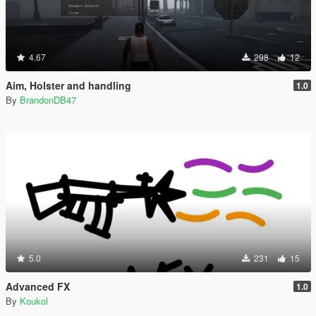
4.67
298
12
Aim, Holster and handling
1.0
By
BrandonDB47
5.0
231
15
Advanced FX
1.0
By
Koukol