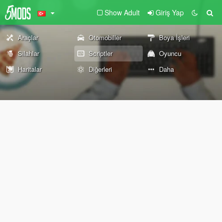
Show Adult
Giriş Yap
Araçlar
Otomobiller
Boya İşleri
Silahlar
Scriptler
Oyuncu
Haritalar
Diğerleri
Daha