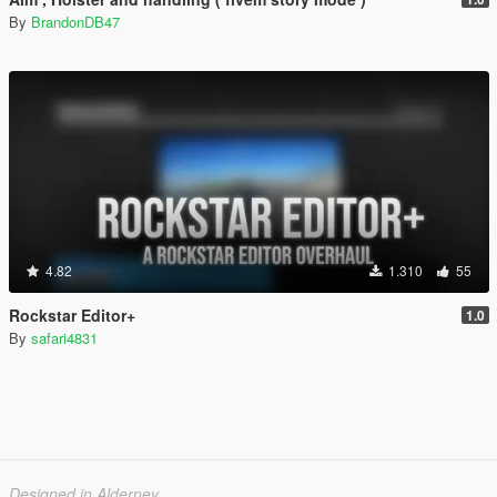
By
BrandonDB47
4.82
1.310
55
Rockstar Editor+
1.0
By
safari4831
Designed in Alderney