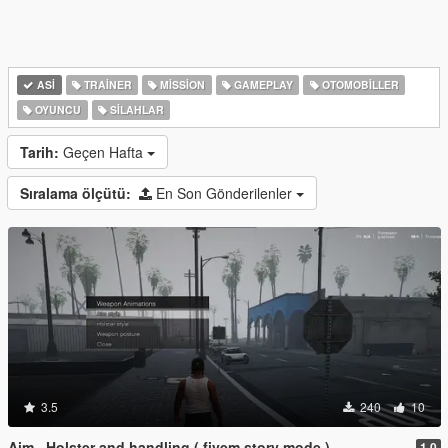
ASI
TRAINER
MISSION
GAMEPLAY
OTOMOBILLER
OYUNCU
SILAHLAR
Tarih:
Geçen Hafta
Sıralama ölçütü:
En Son Gönderilenler
3.5
240
10
Aim , Holster and handling ( fivem story mode )
1.0