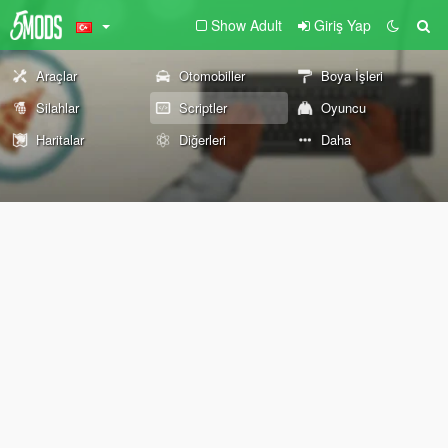
Show Adult
Giriş Yap
Araçlar
Otomobiller
Boya İşleri
Silahlar
Scriptler
Oyuncu
Haritalar
Diğerleri
Daha