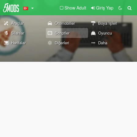
Show Adult
Giriş Yap
Araçlar
Otomobiller
Boya İşleri
Silahlar
Scriptler
Oyuncu
Haritalar
Diğerleri
Daha