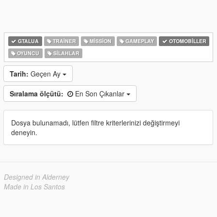
GTALUA
TRAINER
MISSION
GAMEPLAY
OTOMOBILLER
OYUNCU
SILAHLAR
Tarih:
Geçen Ay
Sıralama ölçütü:
En Son Çıkanlar
Dosya bulunamadı, lütfen filtre kriterlerinizi değiştirmeyi
deneyin.
Designed in Alderney
Made in Los Santos