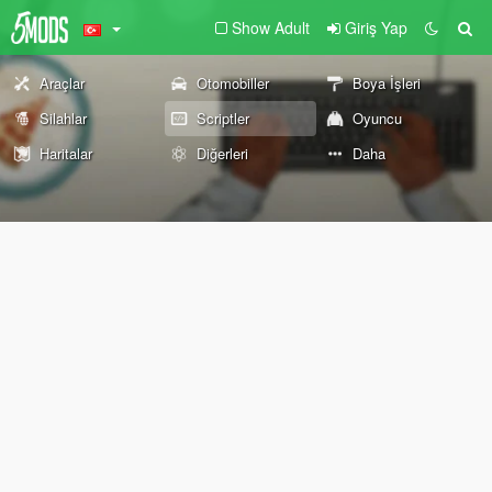
Show Adult
Giriş Yap
Araçlar
Otomobiller
Boya İşleri
Silahlar
Scriptler
Oyuncu
Haritalar
Diğerleri
Daha