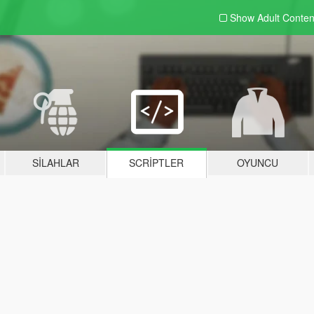
Show Adult
Conten
SILAHLAR
SCRIPTLER
OYUNCU