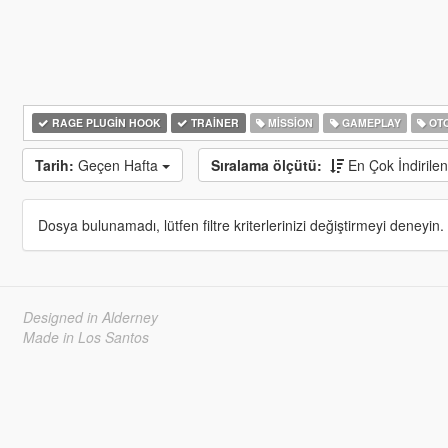
RAGE PLUGIN HOOK
TRAINER
MISSION
GAMEPLAY
OTO
Tarih:
Geçen Hafta
Sıralama ölçütü:
En Çok İndirile
Dosya bulunamadı, lütfen filtre kriterlerinizi değiştirmeyi deneyin.
Designed in Alderney
Made in Los Santos