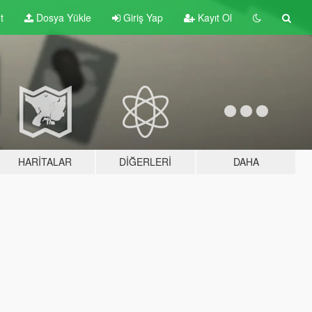
t
Dosya Yükle
Giriş Yap
Kayıt Ol
HARITALAR
DIĞERLERI
DAHA