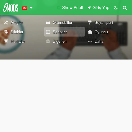
Show Adult
Giriş Yap
Araçlar
Otomobiller
Boya İşleri
Silahlar
Scriptler
Oyuncu
Haritalar
Diğerleri
Daha