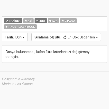
TRAINER
ASI
.NET
LUA
GTALUA
RAGE PLUGIN HOOK
Tarih:
Dün
Sıralama ölçütü:
En Çok Beğenilen
Dosya bulunamadı, lütfen filtre kriterlerinizi değiştirmeyi
deneyin.
Designed in Alderney
Made in Los Santos