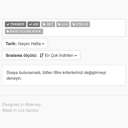
TRAINER
ASI
.NET
LUA
GTALUA
RAGE PLUGIN HOOK
Tarih:
Geçen Hafta
Sıralama ölçütü:
En Çok İndirilen
Dosya bulunamadı, lütfen filtre kriterlerinizi değiştirmeyi
deneyin.
Designed in Alderney
Made in Los Santos