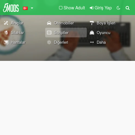
Show Adult
Giriş Yap
Araçlar
Otomobiller
Boya İşleri
Silahlar
Scriptler
Oyuncu
Haritalar
Diğerleri
Daha