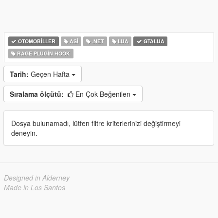
OTOMOBILLER
ASI
.NET
LUA
GTALUA
RAGE PLUGIN HOOK
Tarih:
Geçen Hafta
Sıralama ölçütü:
En Çok Beğenilen
Dosya bulunamadı, lütfen filtre kriterlerinizi değiştirmeyi
deneyin.
Designed in Alderney
Made in Los Santos