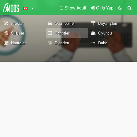
Show Adult
Giriş Yap
Araçlar
Otomobiller
Boya İşleri
Silahlar
Scriptler
Oyuncu
Haritalar
Diğerleri
Daha