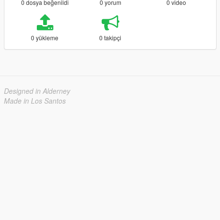
0 dosya beğenildi
0 yorum
0 video
0 yükleme
0 takipçi
Designed in Alderney
Made in Los Santos