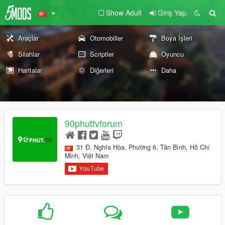
Show Adult
Giriş Yap
Araçlar
Otomobiller
Boya İşleri
Silahlar
Scriptler
Oyuncu
Haritalar
Diğerleri
Daha
90phuttvforum
31 Đ. Nghĩa Hòa, Phường 6, Tân Bình, Hồ Chí
Minh, Việt Nam