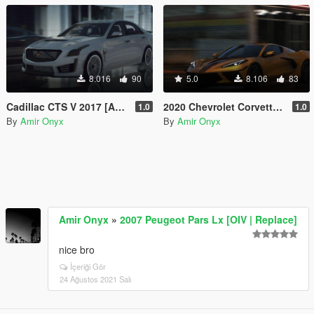
8.016
90
5.0
8.106
83
Cadillac CTS V 2017 [Add-On]
2020 Chevrolet Corvette Stingray [Add-On | Extras]
1.0
1.0
By
Amir Onyx
By
Amir Onyx
Amir Onyx
»
2007 Peugeot Pars Lx [OIV | Replace]
nice bro
İçeriği Gör
24 Ağustos 2021 Salı