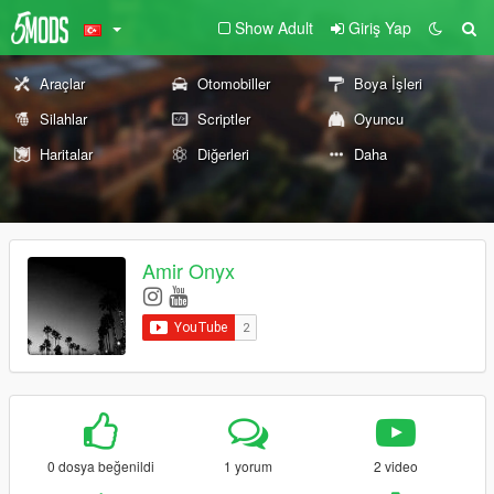
Show Adult
Giriş Yap
Araçlar
Otomobiller
Boya İşleri
Silahlar
Scriptler
Oyuncu
Haritalar
Diğerleri
Daha
Amir Onyx
0 dosya beğenildi
1 yorum
2 video