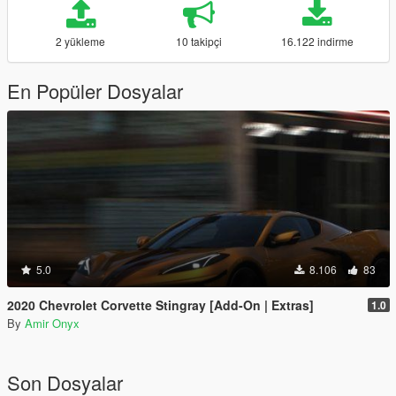
2 yükleme
10 takipçi
16.122 indirme
En Popüler Dosyalar
5.0
8.106
83
2020 Chevrolet Corvette Stingray [Add-On | Extras]
1.0
By
Amir Onyx
Son Dosyalar