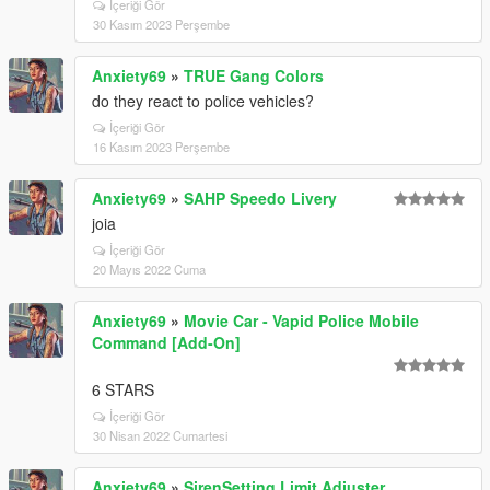
İçeriği Gör
30 Kasım 2023 Perşembe
Anxiety69
»
TRUE Gang Colors
do they react to police vehicles?
İçeriği Gör
16 Kasım 2023 Perşembe
Anxiety69
»
SAHP Speedo Livery
joia
İçeriği Gör
20 Mayıs 2022 Cuma
Anxiety69
»
Movie Car - Vapid Police Mobile
Command [Add-On]
6 STARS
İçeriği Gör
30 Nisan 2022 Cumartesi
Anxiety69
»
SirenSetting Limit Adjuster