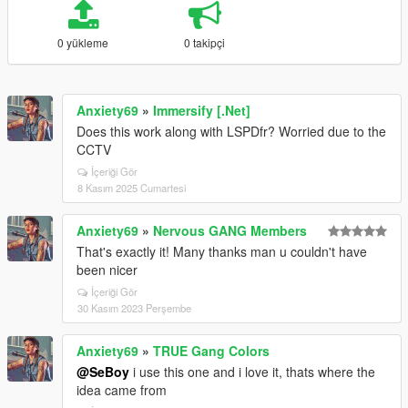
0 yükleme
0 takipçi
Anxiety69
»
Immersify [.Net]
Does this work along with LSPDfr? Worried due to the
CCTV
İçeriği Gör
8 Kasım 2025 Cumartesi
Anxiety69
»
Nervous GANG Members
That's exactly it! Many thanks man u couldn't have
been nicer
İçeriği Gör
30 Kasım 2023 Perşembe
Anxiety69
»
TRUE Gang Colors
@SeBoy
i use this one and i love it, thats where the
idea came from