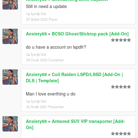
Still in need a update
İçeriği Gör
20 Şubat 2022 Pazar
Anxiety69
»
BCSO Ghost/Slicktop pack [Add-On]
do u have a account on lspdfr?
İçeriği Gör
29 Ocak 2022 Cumartesi
Anxiety69
»
Coil Raiden LSPD/LSSD [Add-On |
DLS | Template]
Man I love everthing u do
İçeriği Gör
30 Aralık 2021 Perşembe
Anxiety69
»
Armored SUV VIP transporter [Add-
On]