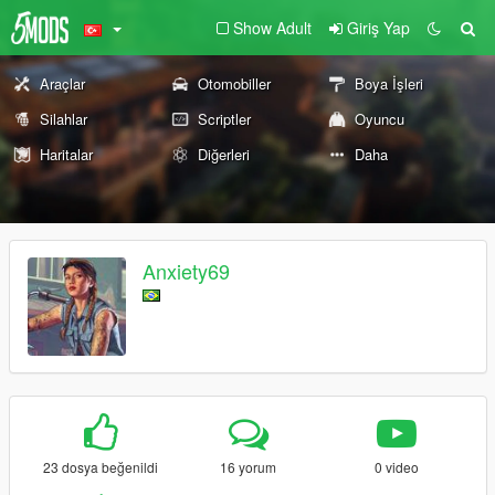
Show Adult
Giriş Yap
Araçlar
Otomobiller
Boya İşleri
Silahlar
Scriptler
Oyuncu
Haritalar
Diğerleri
Daha
Anxiety69
23 dosya beğenildi
16 yorum
0 video