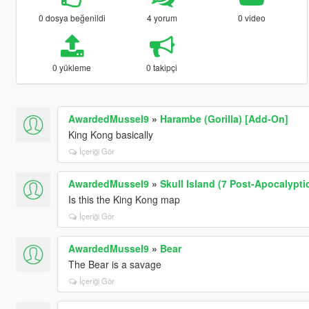
0 dosya beğenildi
4 yorum
0 video
0 yükleme
0 takipçi
AwardedMussel9
»
Harambe (Gorilla) [Add-On]
King Kong basically
İçeriği Gör
AwardedMussel9
»
Skull Island (7 Post-Apocalypt
Is this the King Kong map
İçeriği Gör
AwardedMussel9
»
Bear
The Bear is a savage
İçeriği Gör