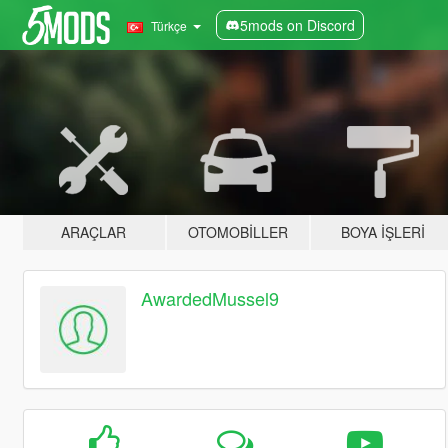
5mods on Discord
Türkçe
ARAÇLAR
OTOMOBILLER
BOYA İŞLERI
AwardedMussel9