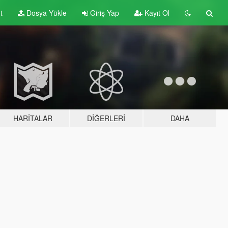
t
Dosya Yükle
Giriş Yap
Kayıt Ol
HARITALAR
DIĞERLERI
DAHA