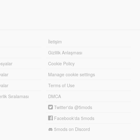
İletişim
Gizlilik Anlaşması
syalar
Cookie Policy
yalar
Manage cookie settings
alar
Terms of Use
lik Sıralaması
DMCA
Twitter'da @5mods
Facebook'da 5mods
5mods on Discord