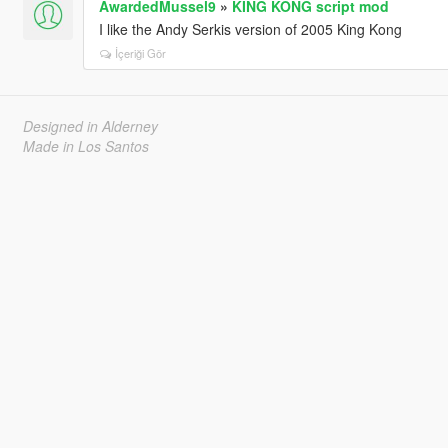
AwardedMussel9
»
KING KONG script mod
I like the Andy Serkis version of 2005 King Kong
İçeriği Gör
Designed in Alderney
Made in Los Santos