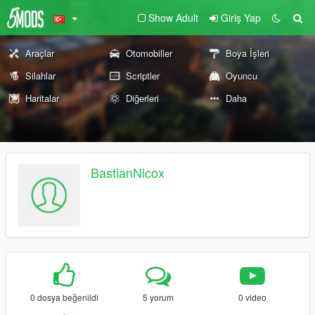
Show Adult
Giriş Yap
Araçlar
Otomobiller
Boya İşleri
Silahlar
Scriptler
Oyuncu
Haritalar
Diğerleri
Daha
BastianNicox
0 dosya beğenildi
5 yorum
0 video