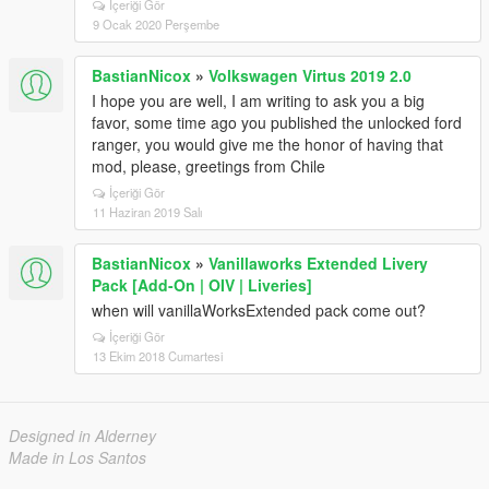
İçeriği Gör
9 Ocak 2020 Perşembe
BastianNicox
»
Volkswagen Virtus 2019 2.0
I hope you are well, I am writing to ask you a big
favor, some time ago you published the unlocked ford
ranger, you would give me the honor of having that
mod, please, greetings from Chile
İçeriği Gör
11 Haziran 2019 Salı
BastianNicox
»
Vanillaworks Extended Livery
Pack [Add-On | OIV | Liveries]
when will vanillaWorksExtended pack come out?
İçeriği Gör
13 Ekim 2018 Cumartesi
Designed in Alderney
Made in Los Santos