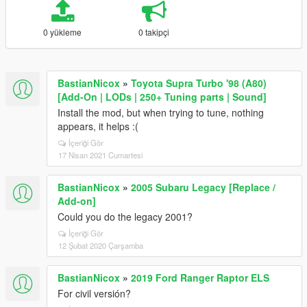
0 yükleme
0 takipçi
BastianNicox
»
Toyota Supra Turbo '98 (A80)
[Add-On | LODs | 250+ Tuning parts | Sound]
Install the mod, but when trying to tune, nothing
appears, it helps :(
İçeriği Gör
17 Nisan 2021 Cumartesi
BastianNicox
»
2005 Subaru Legacy [Replace /
Add-on]
Could you do the legacy 2001?
İçeriği Gör
12 Şubat 2020 Çarşamba
BastianNicox
»
2019 Ford Ranger Raptor ELS
For civil versión?